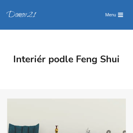
Přeskočit
na
Domov21
Menu
obsah
Interiér podle Feng Shui