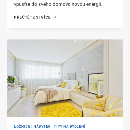
vpusťte do svého domova novou energii. …
FENG
PŘEČTĚTE SI VÍCE
SHUI:
OBJEVTE
RECEPT
NA
HARMONICKÝ
DOMOV
LOŽNICE
|
NÁBYTEK
|
TIPY NA BYDLENÍ