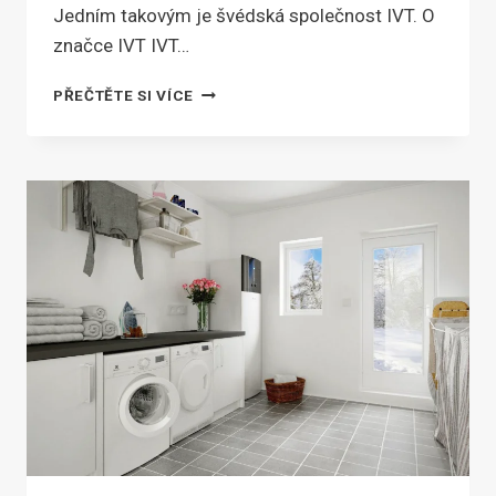
Jedním takovým je švédská společnost IVT. O
značce IVT IVT…
PŘEDSTAVENÍ
PŘEČTĚTE SI VÍCE
ZNAČKY
IVT
–
ŠVÉDSKÁ
TEPELNÁ
ČERPADLA