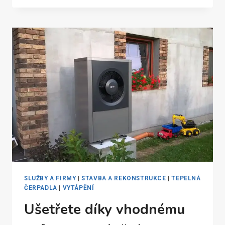
LETOŠNÍ
CENU
TEPELNÉHO
ČERPADLA
A
INSTALUJTE
PŘÍŠTÍ
ROK
SLUŽBY A FIRMY
|
STAVBA A REKONSTRUKCE
|
TEPELNÁ
ČERPADLA
|
VYTÁPĚNÍ
Ušetřete díky vhodnému