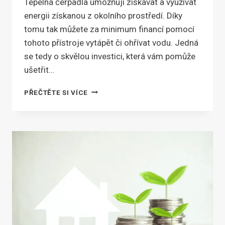
Tepelná čerpadla umožňují získávat a využívat
energii získanou z okolního prostředí. Díky
tomu tak můžete za minimum financí pomocí
tohoto přístroje vytápět či ohřívat vodu. Jedná
se tedy o skvělou investici, která vám pomůže
ušetřit…
VÝHODY
PŘEČTĚTE SI VÍCE
TEPELNÉHO
ČERPADLA
–
VYPLATÍ
SE
POŘÍDIT
SI
HO?