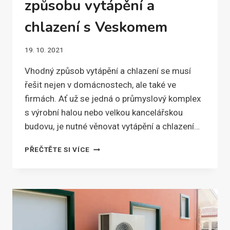
způsobu vytápění a
chlazení s Veskomem
19. 10. 2021
Vhodný způsob vytápění a chlazení se musí
řešit nejen v domácnostech, ale také ve
firmách. Ať už se jedná o průmyslový komplex
s výrobní halou nebo velkou kancelářskou
budovu, je nutné věnovat vytápění a chlazení…
UŠETŘETE
PŘEČTĚTE SI VÍCE
DÍKY
VHODNÉMU
ZPŮSOBU
VYTÁPĚNÍ
A
CHLAZENÍ
S