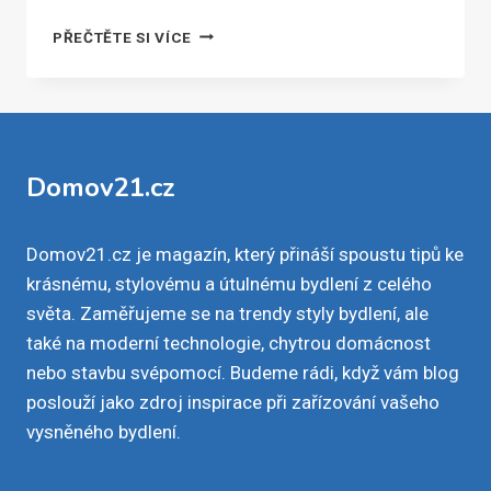
JAK
PŘEČTĚTE SI VÍCE
ZÍSKAT
DOTACI
NA
TEPELNÉ
ČERPADLO
Domov21.cz
Domov21.cz je magazín, který přináší spoustu tipů ke
krásnému, stylovému a útulnému bydlení z celého
světa. Zaměřujeme se na trendy styly bydlení, ale
také na moderní technologie, chytrou domácnost
nebo stavbu svépomocí. Budeme rádi, když vám blog
poslouží jako zdroj inspirace při zařízování vašeho
vysněného bydlení.