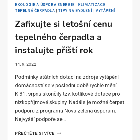
EKOLOGIE A ÚSPORA ENERGIE
|
KLIMATIZACE
|
TEPELNÁ ČERPADLA
|
TIPY NA BYDLENÍ
|
VYTÁPĚNÍ
Zafixujte si letošní cenu
tepelného čerpadla a
instalujte příští rok
14. 9. 2022
Podmínky státních dotací na zdroje vytápění
domácností se v poslední době rychle mění.
K 31. srpnu skončily tzv. kotlíkové dotace pro
nízkopříjmové skupiny. Nadále je možné čerpat
podporu z programu Nová zelená úsporám.
Nejvyšší podpoře se…
ZAFIXUJTE
PŘEČTĚTE SI VÍCE
SI