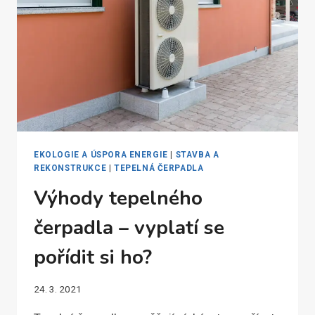
VESKOMEM
EKOLOGIE A ÚSPORA ENERGIE
|
STAVBA A
REKONSTRUKCE
|
TEPELNÁ ČERPADLA
Výhody tepelného
čerpadla – vyplatí se
pořídit si ho?
24. 3. 2021