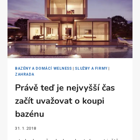
BAZÉNY A DOMÁCÍ WELNESS
|
SLUŽBY A FIRMY
|
ZAHRADA
Právě teď je nejvyšší čas
začít uvažovat o koupi
bazénu
31. 1. 2018