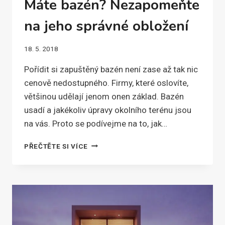
Máte bazén? Nezapomeňte
na jeho správné obložení
18. 5. 2018
Pořídit si zapuštěný bazén není zase až tak nic
cenově nedostupného. Firmy, které oslovíte,
většinou udělají jenom onen základ. Bazén
usadí a jakékoliv úpravy okolního terénu jsou
na vás. Proto se podívejme na to, jak…
MÁTE
PŘEČTĚTE SI VÍCE
BAZÉN?
NEZAPOMEŇTE
NA
JEHO
SPRÁVNÉ
OBLOŽENÍ