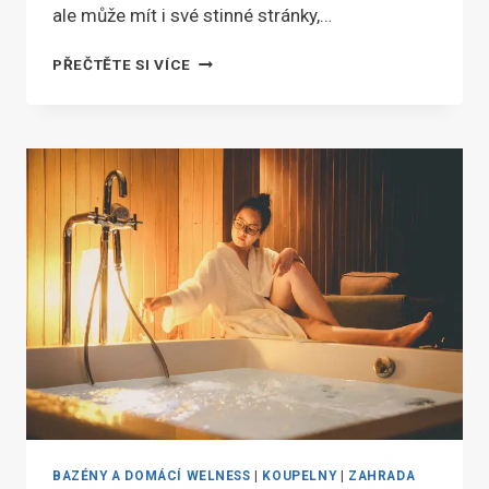
ale může mít i své stinné stránky,…
VÍŘIVKY
PŘEČTĚTE SI VÍCE
A
JEJICH
ZDRAVOTNÍ
BENEFITY
A
RIZIKA
BAZÉNY A DOMÁCÍ WELNESS
|
KOUPELNY
|
ZAHRADA