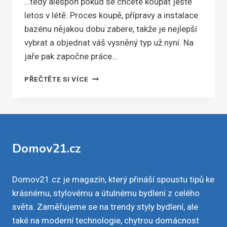
…tedy alespoň pokud se chcete koupat ještě
letos v létě. Proces koupě, přípravy a instalace
bazénu nějakou dobu zabere, takže je nejlepší
vybrat a objednat váš vysněný typ už nyní. Na
jaře pak započne práce…
PRÁVĚ
PŘEČTĚTE SI VÍCE
TEĎ
JE
NEJVYŠŠÍ
ČAS
ZAČÍT
UVAŽOVAT
Domov21.cz
O
KOUPI
BAZÉNU
Domov21.cz je magazín, který přináší spoustu tipů ke
krásnému, stylovému a útulnému bydlení z celého
světa. Zaměřujeme se na trendy styly bydlení, ale
také na moderní technologie, chytrou domácnost