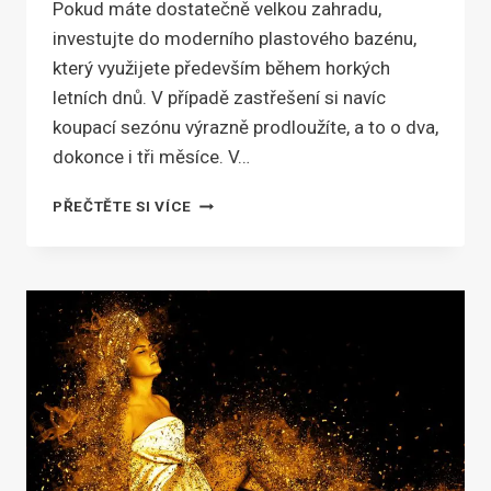
Pokud máte dostatečně velkou zahradu,
investujte do moderního plastového bazénu,
který využijete především během horkých
letních dnů. V případě zastřešení si navíc
koupací sezónu výrazně prodloužíte, a to o dva,
dokonce i tři měsíce. V…
CHCETE
PŘEČTĚTE SI VÍCE
SI
KOUPIT
BAZÉN?
PORADÍME
VÁM
S
VÝBĚREM