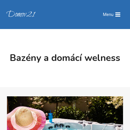
Přeskočit
na
Domov21
Menu
obsah
Bazény a domácí welness