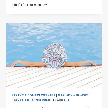
ZAPOMEŇTE
PŘEČTĚTE SI VÍCE
NA
PILULKY
A
ZAČNĚTE
SAUNOVAT!
BAZÉNY A DOMÁCÍ WELNESS
|
OBKLADY A DLAŽBY
|
STAVBA A REKONSTRUKCE
|
ZAHRADA