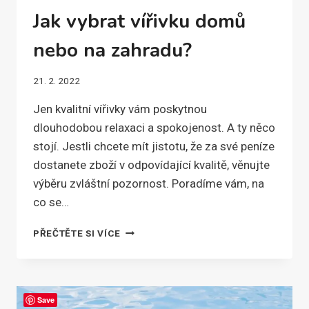
Jak vybrat vířivku domů
nebo na zahradu?
21. 2. 2022
Jen kvalitní vířivky vám poskytnou
dlouhodobou relaxaci a spokojenost. A ty něco
stojí. Jestli chcete mít jistotu, že za své peníze
dostanete zboží v odpovídající kvalitě, věnujte
výběru zvláštní pozornost. Poradíme vám, na
co se…
JAK
PŘEČTĚTE SI VÍCE
VYBRAT
VÍŘIVKU
DOMŮ
NEBO
Save
NA