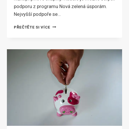
podporu z programu Nová zelená úsporám.
Nejvyšší podpoře se…
ZAFIXUJTE
PŘEČTĚTE SI VÍCE
SI
LETOŠNÍ
CENU
TEPELNÉHO
ČERPADLA
A
INSTALUJTE
PŘÍŠTÍ
ROK