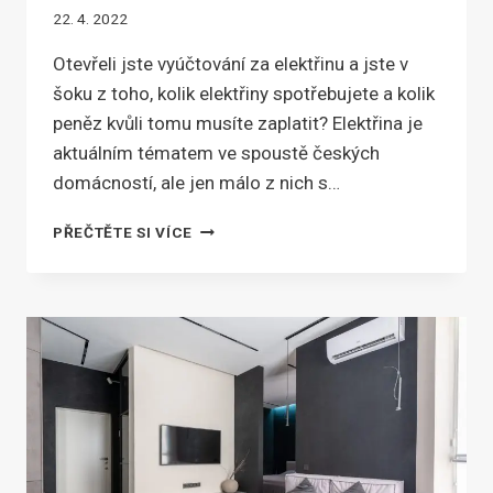
22. 4. 2022
Otevřeli jste vyúčtování za elektřinu a jste v
šoku z toho, kolik elektřiny spotřebujete a kolik
peněz kvůli tomu musíte zaplatit? Elektřina je
aktuálním tématem ve spoustě českých
domácností, ale jen málo z nich s…
TRÁPÍ
PŘEČTĚTE SI VÍCE
VÁS
VYSOKÁ
SPOTŘEBA
ELEKTŘINY?
VYUŽIJTE
SÍLU
SLUNEČNÍCH
PAPRSKŮ