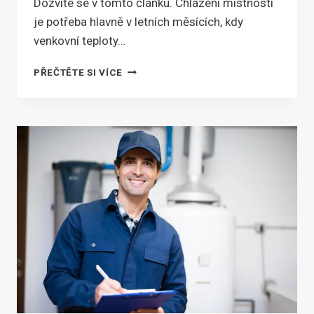
Dozvíte se v tomto článku. Chlazení místností
je potřeba hlavně v letních měsících, kdy
venkovní teploty…
SPLIT
PŘEČTĚTE SI VÍCE
VS.
MULTISPLIT
KLIMATIZACE
ANEB
CHLAZENÍ
VÍCE
MÍSTNOSTÍ