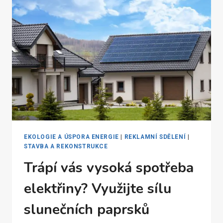
ENERGIE
EKOLOGIE A ÚSPORA ENERGIE
|
REKLAMNÍ SDĚLENÍ
|
STAVBA A REKONSTRUKCE
Trápí vás vysoká spotřeba
elektřiny? Využijte sílu
slunečních paprsků