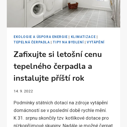
EKOLOGIE A ÚSPORA ENERGIE
|
KLIMATIZACE
|
TEPELNÁ ČERPADLA
|
TIPY NA BYDLENÍ
|
VYTÁPĚNÍ
Zafixujte si letošní cenu
tepelného čerpadla a
instalujte příští rok
14. 9. 2022
Podmínky státních dotací na zdroje vytápění
domácností se v poslední době rychle mění.
K 31. srpnu skončily tzv. kotlíkové dotace pro
nízkopříjmové skupiny. Nadále je možné čerpat