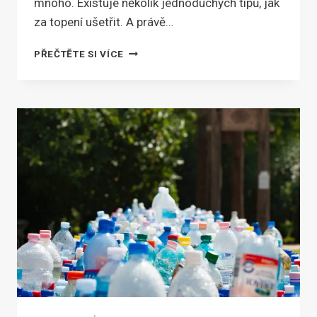
mnoho. Existuje několik jednoduchých tipů, jak
za topení ušetřit. A právě…
JAK
PŘEČTĚTE SI VÍCE
UŠETŘIT
ZA
TOPENÍ:
JEDNODUCHÉ
TYPY,
KTERÉ
FUNGUJÍ