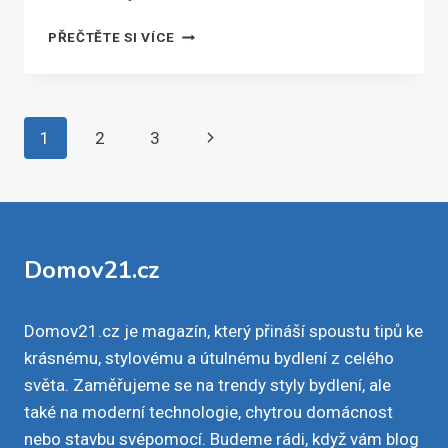
V
PŘEČTĚTE SI VÍCE
ROCE
2022
UŽ
NEBUDE
Navigace
Další
1
2
3
VYTÁPĚNÍ
VE
na
strana
STARÝCH
KOTLECH
stránce
MOŽNÉ
–
Domov21.cz
MÁTE
ZA
NĚ
ADEKVÁTNÍ
Domov21.cz je magazín, který přináší spoustu tipů ke
NÁHRADU?
krásnému, stylovému a útulnému bydlení z celého
světa. Zaměřujeme se na trendy styly bydlení, ale
také na moderní technologie, chytrou domácnost
nebo stavbu svépomocí. Budeme rádi, když vám blog