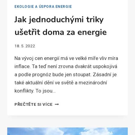
EKOLOGIE A ÚSPORA ENERGIE
Jak jednoduchými triky
ušetřit doma za energie
18. 5. 2022
Na vývoj cen energií má ve velké míře vliv míra
inflace. Ta teď není zrovna dvakrát uspokojivá
a podle prognóz bude jen stoupat. Zásadní je
také aktuální dění ve světě a mezinárodní
konflikty. To jsou…
JAK
PŘEČTĚTE SI VÍCE
JEDNODUCHÝMI
TRIKY
UŠETŘIT
DOMA
ZA