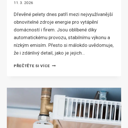
11. 3. 2026
Dřevěné pelety dnes patří mezi nejvyužívanější
obnovitelné zdroje energie pro vytápění
domácností i firem. Jsou oblíbené díky
automatickému provozu, stabilnímu výkonu a
nízkým emisím. Přesto si málokdo uvědomuje,
že i zdánlivý detail, jako je jejich…
PROČ
PŘEČTĚTE SI VÍCE
SE
U
DŘEVĚNÝCH
PELET
POUŽÍVÁ
PRŮMĚR
6
MM?