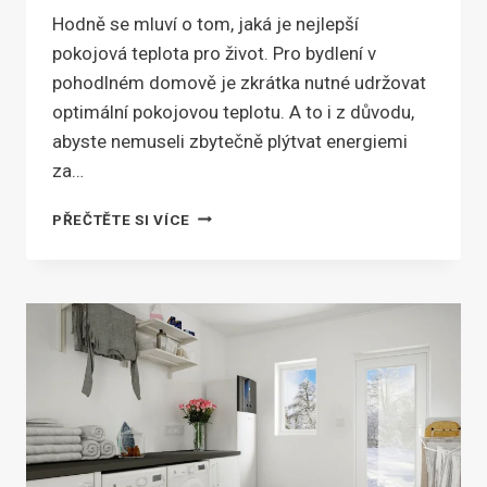
Hodně se mluví o tom, jaká je nejlepší
pokojová teplota pro život. Pro bydlení v
pohodlném domově je zkrátka nutné udržovat
optimální pokojovou teplotu. A to i z důvodu,
abyste nemuseli zbytečně plýtvat energiemi
za…
JAKÁ
PŘEČTĚTE SI VÍCE
JE
IDEÁLNÍ
POKOJOVÁ
TEPLOTA?
NÍZKÁ
I
VYSOKÁ
ŠKODÍ.