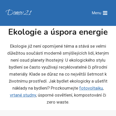
Přeskočit
na
Domov21
Menu
obsah
Ekologie a úspora energie
Ekologie již není opomíjené téma a stává se velmi
důležitou součástí moderně smýšlejících lidí, kterým
není osud planety lhostejný. U ekologického stylu
bydlení se často využívají recyklovatelné či přírodní
materiály. Klade se důraz na co největší šetrnost k
životnímu prostředí. Jak bydlet ekologicky a ušetřit
náklady na bydlení? Prozkoumejte
fotovoltaiku
,
vrtané studny
, úsporné osvětlení, kompostování či
zero waste.