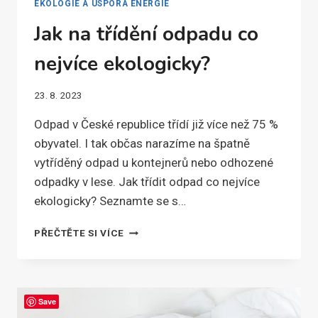
EKOLOGIE A ÚSPORA ENERGIE
Jak na třídění odpadu co
nejvíce ekologicky?
23. 8. 2023
Odpad v České republice třídí již více než 75 %
obyvatel. I tak občas narazíme na špatně
vytříděný odpad u kontejnerů nebo odhozené
odpadky v lese. Jak třídit odpad co nejvíce
ekologicky? Seznamte se s…
JAK
PŘEČTĚTE SI VÍCE
NA
TŘÍDĚNÍ
ODPADU
CO
Save
NEJVÍCE