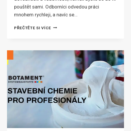
pouštět sami. Odborníci odvedou práci
mnohem rychleji, a navíc se…
KDO
PŘEČTĚTE SI VÍCE
VÁM
POSTAVÍ
STŘECHU
NA
RODINNÉM
DOMĚ
I
ČINŽÁKU?