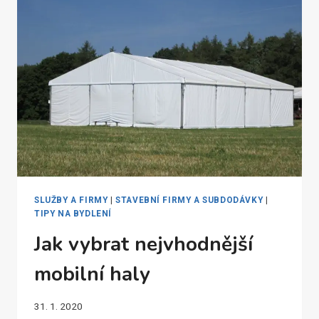
KDYŽ
V
MÍSTĚ
NENÍ
KANALIZACE?
SLUŽBY A FIRMY
|
STAVEBNÍ FIRMY A SUBDODÁVKY
|
TIPY NA BYDLENÍ
Jak vybrat nejvhodnější
mobilní haly
31. 1. 2020