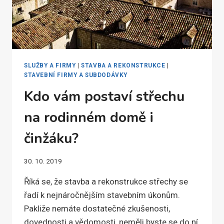
SLUŽBY A FIRMY
|
STAVBA A REKONSTRUKCE
|
STAVEBNÍ FIRMY A SUBDODÁVKY
Kdo vám postaví střechu
na rodinném domě i
činžáku?
30. 10. 2019
Říká se, že stavba a rekonstrukce střechy se
řadí k nejnáročnějším stavebním úkonům.
Pakliže nemáte dostatečné zkušenosti,
dovednosti a vědomosti, neměli byste se do ní