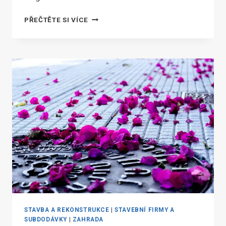
POTŘEBUJETE
PŘEČTĚTE SI VÍCE
OKNA
V
PLZNI
A
OKOLÍ?
OBRAŤTE
SE
NA
KW
FENSTERTECHNIK
STAVBA A REKONSTRUKCE
|
STAVEBNÍ FIRMY A
SUBDODÁVKY
|
ZAHRADA