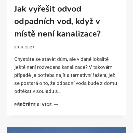
Jak vyřešit odvod
odpadních vod, když v
místě není kanalizace?
30. 9. 2021
Chystáte se stavět dům, ale v dané lokalitě
ještě není rozvedena kanalizace? V takovém
případě je potřeba najít alternativní řešení, jež
se postará o to, že odpadní voda bude z domu
odtékat v souladu s…
JAK
PŘEČTĚTE SI VÍCE
VYŘEŠIT
ODVOD
ODPADNÍCH
VOD,