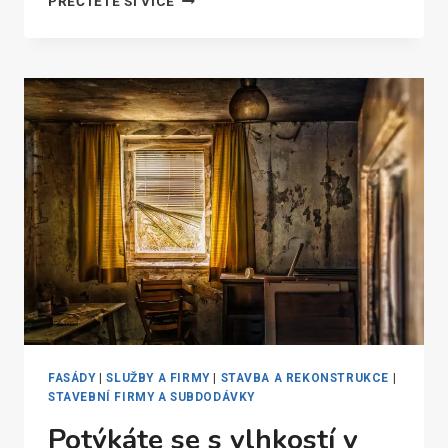
PŘEČTĚTE SI VÍCE
STAVĚT
RODINNÝ
DŮM
SVÉPOMOCÍ?
PORADÍME,
KDE
KUPOVAT
STAVEBNÍ
MATERIÁL
FASÁDY
|
SLUŽBY A FIRMY
|
STAVBA A REKONSTRUKCE
|
STAVEBNÍ FIRMY A SUBDODÁVKY
Potýkáte se s vlhkostí v