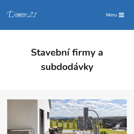
Přeskočit
na
Domov21
Menu
obsah
Stavební firmy a
subdodávky