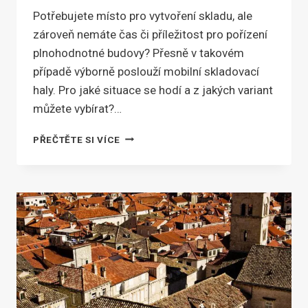
Potřebujete místo pro vytvoření skladu, ale
zároveň nemáte čas či příležitost pro pořízení
plnohodnotné budovy? Přesně v takovém
případě výborně poslouží mobilní skladovací
haly. Pro jaké situace se hodí a z jakých variant
můžete vybírat?…
JAK
PŘEČTĚTE SI VÍCE
VYBRAT
NEJVHODNĚJŠÍ
MOBILNÍ
HALY