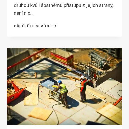
druhou kvůli špatnému přístupu z jejich strany,
není nic…
BOTAMENT
PŘEČTĚTE SI VÍCE
JE
SPECIALIZOVANÝ
VÝROBCE
SYSTÉMOVÝCH
STAVEBNÍCH
HMOT,
STAVEBNÍ
CHEMIE
A
PRODUKTŮ
PRO
OBKLADAČE