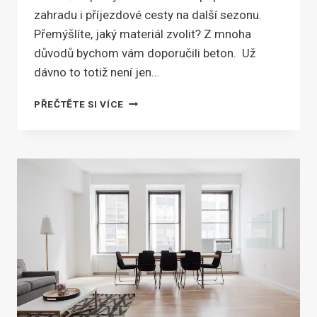
zahradu i příjezdové cesty na další sezonu.
Přemýšlíte, jaký materiál zvolit? Z mnoha
důvodů bychom vám doporučili beton. Už
dávno to totiž není jen…
JAK
PŘEČTĚTE SI VÍCE
DODAT
OKOLÍ
DOMU
ŠMRNC?
ZKUSTE
BETONOVÉ
PRVKY