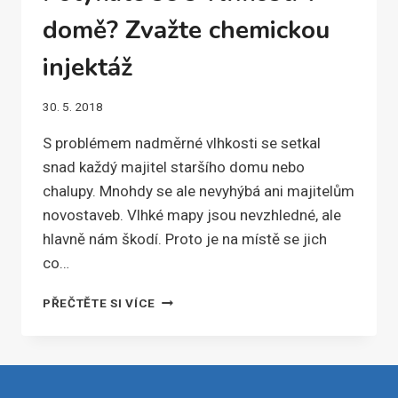
domě? Zvažte chemickou
injektáž
30. 5. 2018
S problémem nadměrné vlhkosti se setkal
snad každý majitel staršího domu nebo
chalupy. Mnohdy se ale nevyhýbá ani majitelům
novostaveb. Vlhké mapy jsou nevzhledné, ale
hlavně nám škodí. Proto je na místě se jich
co…
POTÝKÁTE
PŘEČTĚTE SI VÍCE
SE
S
VLHKOSTÍ
V
DOMĚ?