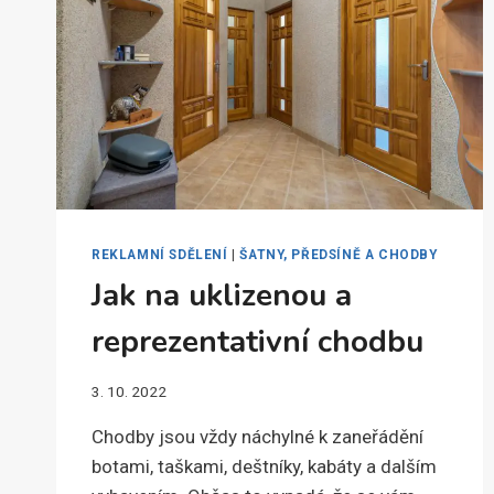
REKLAMNÍ SDĚLENÍ
|
ŠATNY, PŘEDSÍNĚ A CHODBY
Jak na uklizenou a
reprezentativní chodbu
3. 10. 2022
Chodby jsou vždy náchylné k zaneřádění
botami, taškami, deštníky, kabáty a dalším