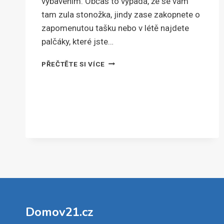
vybavením. Občas to vypadá, že se vám
tam zula stonožka, jindy zase zakopnete o
zapomenutou tašku nebo v létě najdete
palčáky, které jste…
JAK
PŘEČTĚTE SI VÍCE
NA
UKLIZENOU
A
REPREZENTATIVNÍ
CHODBU
Domov21.cz