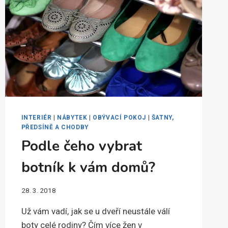
INTERIÉR
|
NÁBYTEK
|
OBÝVACÍ POKOJ
|
ŠATNY,
PŘEDSÍNĚ A CHODBY
Podle čeho vybrat
botník k vám domů?
28. 3. 2018
Už vám vadí, jak se u dveří neustále válí
boty celé rodiny? Čím více žen v