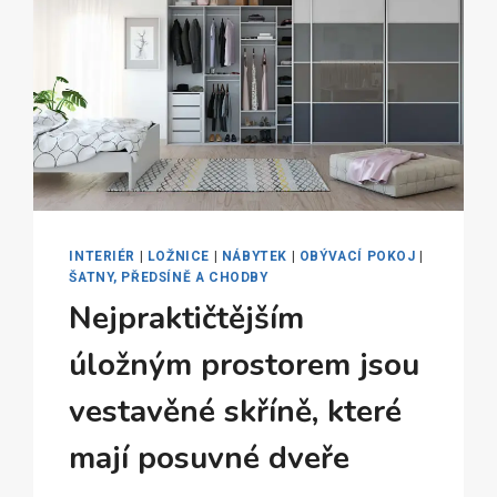
INTERIÉR
|
LOŽNICE
|
NÁBYTEK
|
OBÝVACÍ POKOJ
|
ŠATNY, PŘEDSÍNĚ A CHODBY
Nejpraktičtějším
úložným prostorem jsou
vestavěné skříně, které
mají posuvné dveře