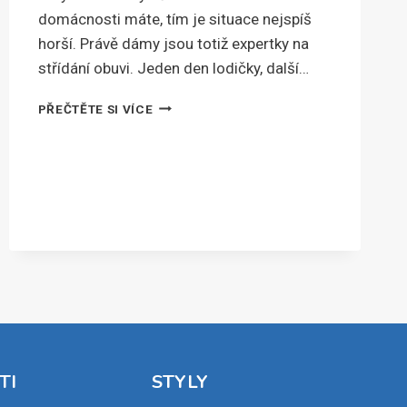
domácnosti máte, tím je situace nejspíš
horší. Právě dámy jsou totiž expertky na
střídání obuvi. Jeden den lodičky, další…
PODLE
PŘEČTĚTE SI VÍCE
ČEHO
VYBRAT
BOTNÍK
K
VÁM
DOMŮ?
TI
STYLY