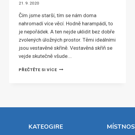
21. 9. 2020
Čím jsme starší, tím se nám doma
nahromadí více věcí. Hodně harampádí, to
je nepořádek. A ten nejde uklidit bez dobře
zvolených úložných prostor. Těmi ideálními
jsou vestavěné skříně. Vestavěná skříň se
vejde skutečně všude….
NEJPRAKTIČTĚJŠÍM
PŘEČTĚTE SI VÍCE
ÚLOŽNÝM
PROSTOREM
JSOU
VESTAVĚNÉ
SKŘÍNĚ,
KTERÉ
MAJÍ
POSUVNÉ
DVEŘE
KATEOGIRE
MÍSTNOS