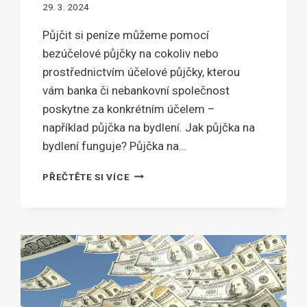
29. 3. 2024
Půjčit si peníze můžeme pomocí
bezúčelové půjčky na cokoliv nebo
prostřednictvím účelové půjčky, kterou
vám banka či nebankovní společnost
poskytne za konkrétním účelem –
například půjčka na bydlení. Jak půjčka na
bydlení funguje? Půjčka na…
NA
PŘEČTĚTE SI VÍCE
BYDLENÍ
JSOU
NEJVÝHODNĚJŠÍ
A
TAKÉ
NEJTYPIČTĚJŠÍ
BANKOVNÍ
PŮJČKY