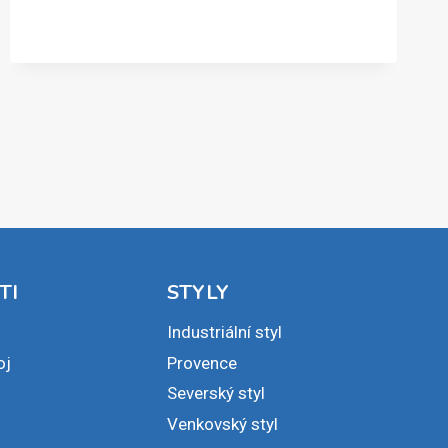
SE
BUDOU
VYVÍJET
HYPOTÉKY
V
ROCE
2020
TI
STYLY
Industriální styl
oj
Provence
Severský styl
Venkovský styl