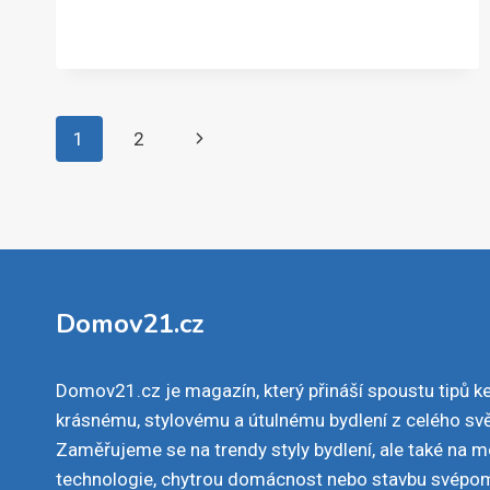
Navigace
Další
1
2
na
strana
stránce
Domov21.cz
Domov21.cz je magazín, který přináší spoustu tipů k
krásnému, stylovému a útulnému bydlení z celého svě
Zaměřujeme se na trendy styly bydlení, ale také na 
technologie, chytrou domácnost nebo stavbu svépo