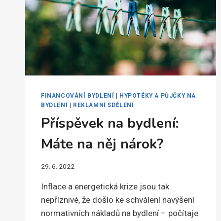
FINANCOVÁNÍ BYDLENÍ
|
HYPOTÉKY A PŮJČKY NA
BYDLENÍ
|
REKLAMNÍ SDĚLENÍ
Příspěvek na bydlení:
Máte na něj nárok?
29. 6. 2022
Inflace a energetická krize jsou tak
nepříznivé, že došlo ke schválení navýšení
normativních nákladů na bydlení – počítaje