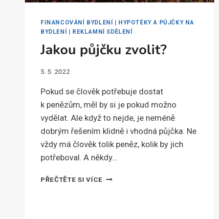
FINANCOVÁNÍ BYDLENÍ
|
HYPOTÉKY A PŮJČKY NA
BYDLENÍ
|
REKLAMNÍ SDĚLENÍ
Jakou půjčku zvolit?
5. 5. 2022
Pokud se člověk potřebuje dostat
k penězům, měl by si je pokud možno
vydělat. Ale když to nejde, je neméně
dobrým řešením klidně i vhodná půjčka. Ne
vždy má člověk tolik peněz, kolik by jich
potřeboval. A někdy…
JAKOU
PŘEČTĚTE SI VÍCE
PŮJČKU
ZVOLIT?