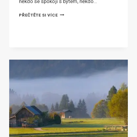
někdo se spokojí s bytem, někdo…
KDE
PŘEČTĚTE SI VÍCE
VZÍT
NA
BYDLENÍ?