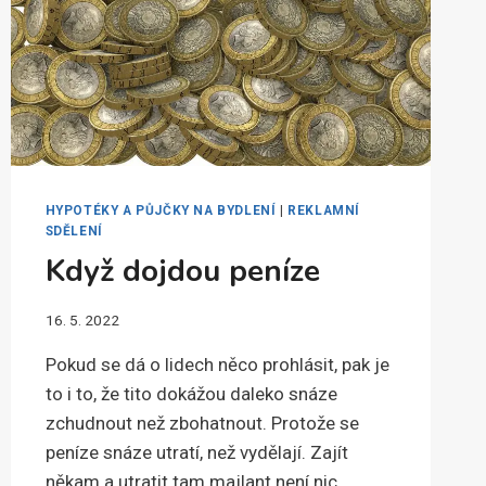
HYPOTÉKY A PŮJČKY NA BYDLENÍ
|
REKLAMNÍ
SDĚLENÍ
Když dojdou peníze
16. 5. 2022
Pokud se dá o lidech něco prohlásit, pak je
to i to, že tito dokážou daleko snáze
zchudnout než zbohatnout. Protože se
peníze snáze utratí, než vydělají. Zajít
někam a utratit tam majlant není nic