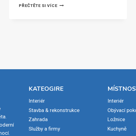
HYPOTÉKA
PŘEČTĚTE SI VÍCE
NA
CHATU
NÁM
SPLNILA
NÁŠ
DLOUHODOBÝ
SEN,
RADUJE
SE
MIROSLAV
Z
DĚČÍNA
KATEOGIRE
MÍSTNOS
Interiér
Interiér
e
Stavba & rekonstrukce
Obývací pok
ta.
Zahrada
Ložnice
moderní
Služby a firmy
Kuchyně
mocí.