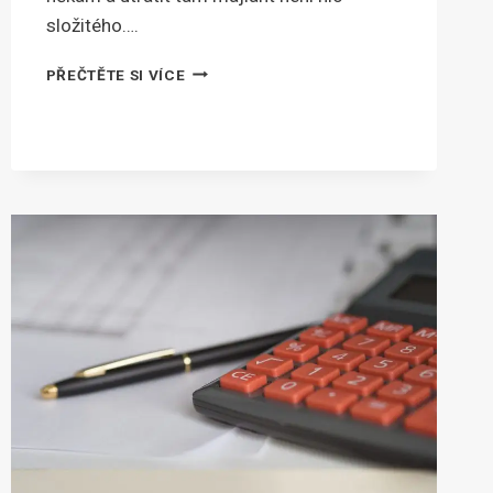
složitého….
KDYŽ
PŘEČTĚTE SI VÍCE
DOJDOU
PENÍZE