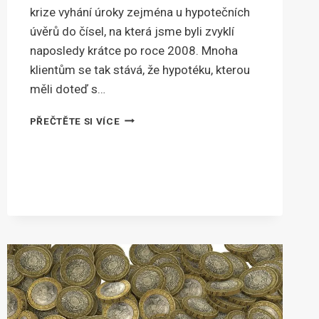
krize vyhání úroky zejména u hypotečních
úvěrů do čísel, na která jsme byli zvyklí
naposledy krátce po roce 2008. Mnoha
klientům se tak stává, že hypotéku, kterou
měli doteď s…
VYŠŠÍ
PŘEČTĚTE SI VÍCE
SPLÁTKY
HYPOTÉKY?
JAK
JE
ZVLÁDNOUT
A
CO
SE
S
NIMI
DÁ
UDĚLAT?