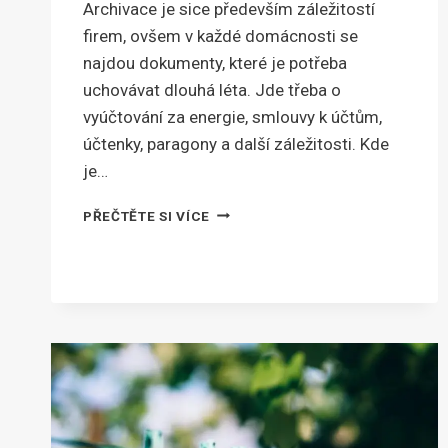
Archivace je sice především záležitostí
firem, ovšem v každé domácnosti se
najdou dokumenty, které je potřeba
uchovávat dlouhá léta. Jde třeba o
vyúčtování za energie, smlouvy k účtům,
účtenky, paragony a další záležitosti. Kde
je…
KAM
PŘEČTĚTE SI VÍCE
SCHOVÁVÁTE
SMLOUVY
A
DALŠÍ
DŮLEŽITÉ
DOKUMENTY?