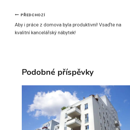
Navigace
PŘEDCHOZÍ
Aby i práce z domova byla produktivní! Vsaďte na
pro
kvalitní kancelářský nábytek!
příspěvek
Podobné příspěvky