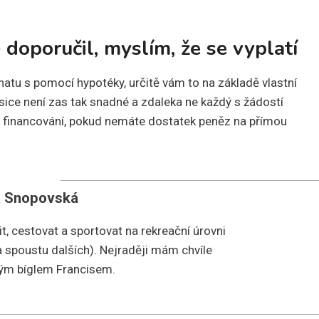
doporučil, myslím, že se vyplatí
chatu s pomocí hypotéky, určitě vám to na základě vlastní
ice není zas tak snadné a zdaleka ne každý s žádostí
ob financování, pokud nemáte dostatek peněz na přímou
a Snopovská
it, cestovat a sportovat na rekreační úrovni
í a spoustu dalších). Nejraději mám chvíle
vým bíglem Francisem.