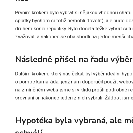
Prvním krokem bylo vybrat si nějakou vhodnou chatu 
splátky bychom si totiž nemohli dovolit), ale bude 
druhém konci republiky. Bylo docela těžké vybrat si tu
zvažovali a nakonec se oba shodli na jedné menší cha
Následně přišel na řadu výbě
Dalším krokem, který nás čekal, byl výběr ideální hypo
o pomoc kamaráda, jenž nám doporučil použít webový
na zmíněném webu jsme si v klidu prošli podrobné re
srovnání si nakonec jeden z nich vybrali. Žádost jsme 
Hypotéka byla vybraná, ale mě