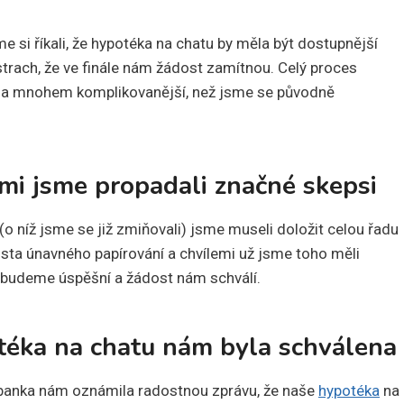
e si říkali, že hypotéka na chatu by měla být dostupnější
 strach, že ve finále nám žádost zamítnou. Celý proces
vý a mnohem komplikovanější, než jsme se původně
emi jsme propadali značné skepsi
 níž jsme se již zmiňovali) jsme museli doložit celou řadu
sta únavného papírování a chvílemi už jsme toho měli
c budeme úspěšní a žádost nám schválí.
téka na chatu nám byla schválena
 banka nám oznámila radostnou zprávu, že naše
hypotéka
na