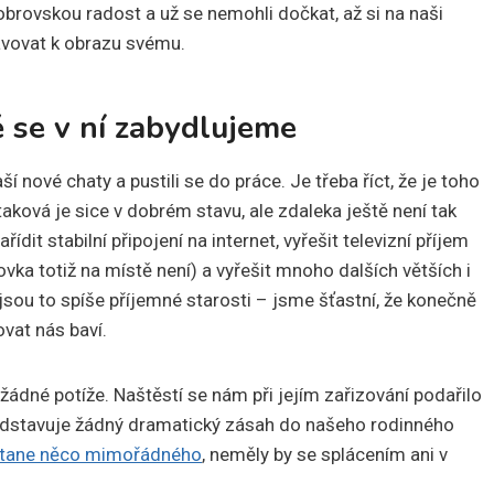
brovskou radost a už se nemohli dočkat, až si na naši
avovat k obrazu svému.
 se v ní zabydlujeme
ší nové chaty a pustili se do práce. Je třeba říct, že je toho
aková je sice v dobrém stavu, ale zdaleka ještě není tak
dit stabilní připojení na internet, vyřešit televizní příjem
vka totiž na místě není) a vyřešit mnoho dalších větších i
jsou to spíše příjemné starosti – jsme šťastní, že konečně
ovat nás baví.
žádné potíže. Naštěstí se nám při jejím zařizování podařilo
ředstavuje žádný dramatický zásah do našeho rodinného
tane něco mimořádného
, neměly by se splácením ani v