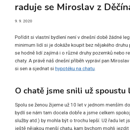
raduje se Miroslav z Děčín
9. 9. 2020
Pořídit si vlastní bydlení není v dnešní době žádné le
minimum lidí si je dokáže koupit bez nějakého druhu 
se hodně lidí zajímá i o různé druhy pozemků nebo re
chaty. A právě náš dnešní příběh vypráví pan Miroslav
si sen a sjednat si
hypotéku na chatu
.
O chatě jsme snili už spoustu 
Spolu se ženou žijeme už 10 let v jednom menším domě
bydlí se nám tam docela dobře a jsme celkem spokoj
služby atd.) by mohla být o trochu lepší. Už řadu let
ještě nějakou menší chatu, kam bychom mohli jezdit t