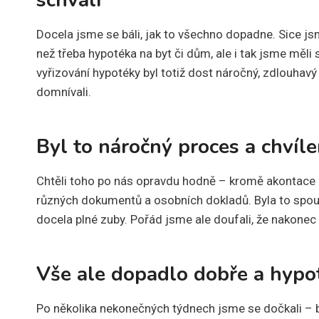
schválí
Docela jsme se báli, jak to všechno dopadne. Sice jsm
než třeba hypotéka na byt či dům, ale i tak jsme měli
vyřizování hypotéky byl totiž dost náročný, zdlouha
domnívali.
Byl to náročný proces a chvíl
Chtěli toho po nás opravdu hodně – kromě akontace (o
různých dokumentů a osobních dokladů. Byla to spou
docela plné zuby. Pořád jsme ale doufali, že nakone
Vše ale dopadlo dobře a hypo
Po několika nekonečných týdnech jsme se dočkali –