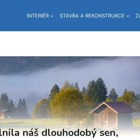
INTERIÉR
STAVBA A REKONSTRUKCE
Z
nila náš dlouhodobý sen,