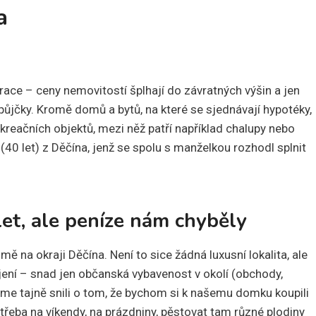
a
grace – ceny nemovitostí šplhají do závratných výšin a jen
půjčky. Kromě domů a bytů, na které se sjednávají hypotéky,
kreačních objektů, mezi něž patří například chalupy nebo
 (40 let) z Děčína, jenž se spolu s manželkou rozhodl splnit
let, ale peníze nám chyběly
 na okraji Děčína. Není to sice žádná luxusní lokalita, ale
ení – snad jen občanská vybavenost v okolí (obchody,
 jsme tajně snili o tom, že bychom si k našemu domku koupili
řeba na víkendy, na prázdniny, pěstovat tam různé plodiny