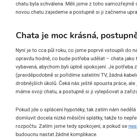
chatu byla schválena. Měli jsme z toho samozřejmě o
novou chatu zajedeme a postupně si ji začneme upr
Chata je moc krásná, postupně
Nyní je to cca půl roku, co jsme poprvé vstoupili do na
opravdu hodně, co bude potřeba udělat – chata jako t
vybavená, abychom byli úplně spokojení. Je potřeba zaří
(pravděpodobně si pořídíme satelitní TV, žádná kabelo
drobnějších úkolů. Čeká nás ještě spousta práce, ale 
máme svoji chatu, a postupně si ji vylepšovat a zařiz
Pokud jde o splácení hypotéky, tak zatím nám nedělá 
domluvit docela nízké měsíční splátky, takže to nep
rozpočtu. Zatím jsme tedy spokojení, a pokud se
nes
budoucnu nastat žádné komplikace.