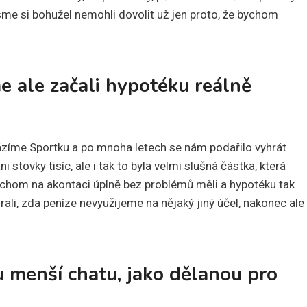
sme si bohužel nemohli dovolit už jen proto, že bychom
me ale začali hypotéku reálně
ázíme Sportku a po mnoha letech se nám podařilo vyhrát
 stovky tisíc, ale i tak to byla velmi slušná částka, která
ychom na akontaci úplně bez problémů měli a hypotéku tak
rali, zda peníze nevyužijeme na nějaký jiný účel, nakonec ale
u menší chatu, jako dělanou pro