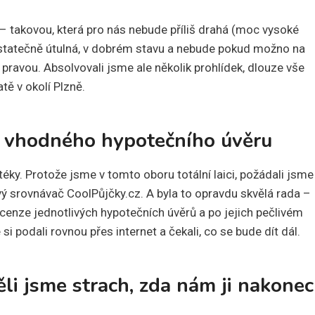
– takovou, která pro nás nebude příliš drahá (moc vysoké
dostatečně útulná, v dobrém stavu a nebude pokud možno na
 pravou. Absolvovali jsme ale několik prohlídek, dlouze vše
tě v okolí Plzně.
r vhodného hypotečního úvěru
téky. Protože jsme v tomto oboru totální laici, požádali jsme
 srovnávač CoolPůjčky.cz. A byla to opravdu skvělá rada –
cenze jednotlivých hypotečních úvěrů a po jejich pečlivém
si podali rovnou přes internet a čekali, co se bude dít dál.
li jsme strach, zda nám ji nakonec