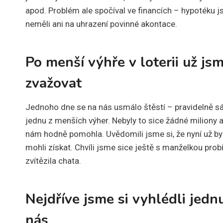
apod. Problém ale spočíval ve financích – hypotéku j
neměli ani na uhrazení povinné akontace.
Po menší výhře v loterii už js
zvažovat
Jednoho dne se na nás usmálo štěstí – pravidelně s
jednu z menších výher. Nebyly to sice žádné miliony ani
nám hodně pomohla. Uvědomili jsme si, že nyní už b
mohli získat. Chvíli jsme sice ještě s manželkou probí
zvítězila chata.
Nejdříve jsme si vyhlédli jedn
nás