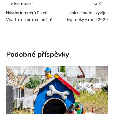
Navigace
PŘEDCHOZÍ
DALŠÍ
Návrhy interiérů Plzeň:
Jak se budou vyvíjet
pro
Vsaďte na profesionála!
hypotéky v roce 2020
příspěvek
Podobné příspěvky