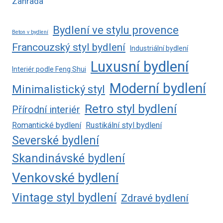
Zahrada
Bydlení ve stylu provence
Beton v bydlení
Francouzský styl bydlení
Industriální bydlení
Luxusní bydlení
Interiér podle Feng Shui
Moderní bydlení
Minimalistický styl
Retro styl bydlení
Přírodní interiér
Romantické bydlení
Rustikální styl bydlení
Severské bydlení
Skandinávské bydlení
Venkovské bydlení
Vintage styl bydlení
Zdravé bydlení