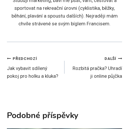
Studuji marketing, baví mě psát, vařit, cestovat a
sportovat na rekreační úrovni (cyklistika, běžky,
běhání, plavání a spoustu dalších). Nejraději mám
chvíle strávené se svým bíglem Francisem.
Navigace
PŘEDCHOZÍ
DALŠÍ
Jak vybavit sdílený
Rozbitá pračka? Uhradí
pro
pokoj pro holku a kluka?
ji online půjčka
příspěvek
Podobné příspěvky