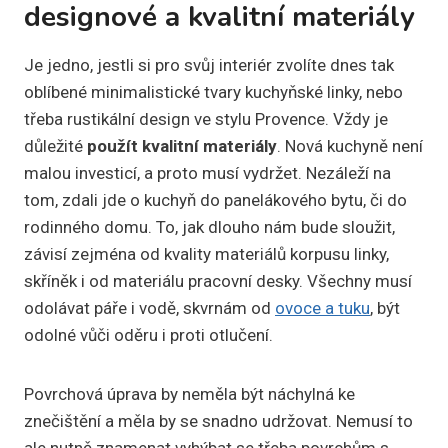
designové a kvalitní materiály
Je jedno, jestli si pro svůj interiér zvolíte dnes tak
oblíbené minimalistické tvary kuchyňské linky, nebo
třeba rustikální design ve stylu Provence. Vždy je
důležité
použít kvalitní materiály
. Nová kuchyně není
malou investicí, a proto musí vydržet. Nezáleží na
tom, zdali jde o kuchyň do panelákového bytu, či do
rodinného domu. To, jak dlouho nám bude sloužit,
závisí zejména od kvality materiálů korpusu linky,
skříněk i od materiálu pracovní desky. Všechny musí
odolávat páře i vodě, skvrnám od
ovoce a tuku
, být
odolné vůči oděru i proti otlučení.
Povrchová úprava by neměla být náchylná ke
znečištění a měla by se snadno udržovat. Nemusí to
ale nutně znamenat vyhýbat se třeba povrchům s