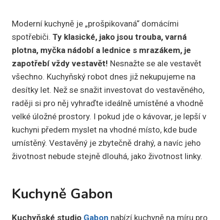
Moderní kuchyně je „prošpikovaná“ domácími
spotřebiči.
Ty klasické, jako jsou trouba, varná
plotna, myčka nádobí a lednice s mrazákem, je
zapotřebí vždy vestavět!
Nesnažte se ale vestavět
všechno. Kuchyňský robot dnes již nekupujeme na
desítky let. Než se snažit investovat do vestavěného,
raději si pro něj vyhraďte ideálně umístěné a vhodně
velké úložné prostory. I pokud jde o kávovar, je lepší v
kuchyni předem myslet na vhodné místo, kde bude
umístěný. Vestavěný je zbytečně drahý, a navíc jeho
životnost nebude stejně dlouhá, jako životnost linky.
Kuchyně Gabon
Kuchyňské studio
Gabon
nabízí kuchyně na míru pro