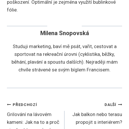
poškození. Optimální je zejména využití bublinkové
fólie.
Milena Snopovská
Studuji marketing, baví mě psát, vařit, cestovat a
sportovat na rekreační úrovni (cyklistika, běžky,
běhání, plavání a spoustu dalších). Nejraději mám
chvíle strávené se svým bíglem Francisem.
Navigace
PŘEDCHOZÍ
DALŠÍ
Grilování na lávovém
Jak balkon nebo terasu
pro
kameni: Jak na to a proč
propojit s interiérem?