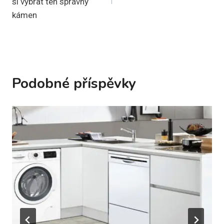
příspěvek
si vybrat ten správný
kámen
Podobné příspěvky