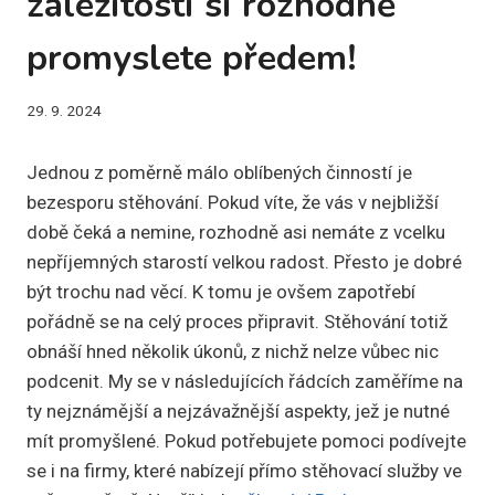
záležitosti si rozhodně
promyslete předem!
29. 9. 2024
Jednou z poměrně málo oblíbených činností je
bezesporu stěhování. Pokud víte, že vás v nejbližší
době čeká a nemine, rozhodně asi nemáte z vcelku
nepříjemných starostí velkou radost. Přesto je dobré
být trochu nad věcí. K tomu je ovšem zapotřebí
pořádně se na celý proces připravit. Stěhování totiž
obnáší hned několik úkonů, z nichž nelze vůbec nic
podcenit. My se v následujících řádcích zaměříme na
ty nejznámější a nejzávažnější aspekty, jež je nutné
mít promyšlené. Pokud potřebujete pomoci podívejte
se i na firmy, které nabízejí přímo stěhovací služby ve