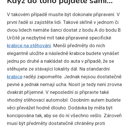
Když do toho půjdete sami…
V takovém případě musíte být dokonale připravení. V
první řadě si zajistěte lidi. Takové skříně v jednom či
dvou lidech nemáte šanci dostat z bodu A do bodu B.
Určitě je nezbytné mít také připravené specifické
krabice na stěhování
. Menší předměty do nich
elegantně uložíte a následně krabice budete vynášet
jednu po druhé a nakládat do auta v případě, že se
stěhujete ze stávající lokality dál. Na standardní
krabice
raději zapomeňte. Jednak nejsou dostatečně
pevné a jednak nemají ucha. Nosit je tedy není zrovna
dvakrát příjemné. V neposlední si připravte také
vhodný stěhovací automobil. Osobním autem budete
věci převážet hodně dlouho. Dodávka by měla být
koncipována tak, aby se do ní všechno vešlo. Zároveň
musí být předměty dostatečně chráněny proti