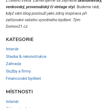
z celého světa. Zaměřujeme se zejména
skandinávský,
venkovský, provensálský či vintage styl.
Budeme rádi,
když vám blog poslouží jako zdroj inspirace při
zařízování vašeho vysněného bydlení. Tým
Domov21.cz.
KATEGORIE
Interiér
Stavba & rekonstrukce
Zahrada
Služby a firmy
Financování bydlení
MÍSTNOSTI
Interiér