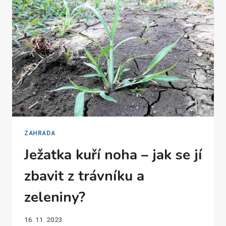
DVOŘE
ZAHRADA
Ježatka kuří noha – jak se jí
zbavit z trávníku a
zeleniny?
16. 11. 2023