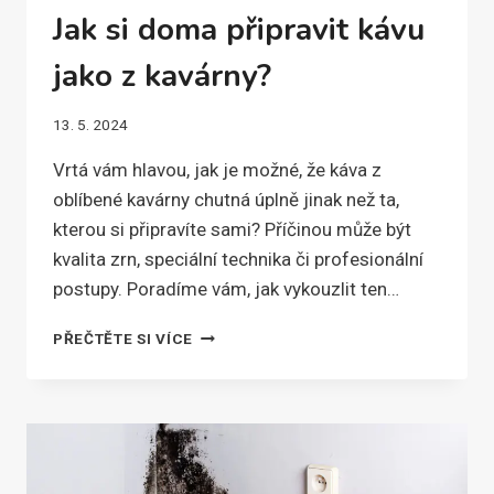
Jak si doma připravit kávu
jako z kavárny?
13. 5. 2024
Vrtá vám hlavou, jak je možné, že káva z
oblíbené kavárny chutná úplně jinak než ta,
kterou si připravíte sami? Příčinou může být
kvalita zrn, speciální technika či profesionální
postupy. Poradíme vám, jak vykouzlit ten…
JAK
PŘEČTĚTE SI VÍCE
SI
DOMA
PŘIPRAVIT
KÁVU
JAKO
Z