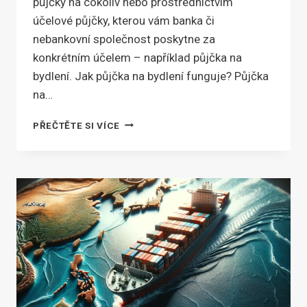
půjčky na cokoliv nebo prostřednictvím
účelové půjčky, kterou vám banka či
nebankovní společnost poskytne za
konkrétním účelem – například půjčka na
bydlení. Jak půjčka na bydlení funguje? Půjčka
na…
NA
PŘEČTĚTE SI VÍCE
BYDLENÍ
JSOU
NEJVÝHODNĚJŠÍ
A
TAKÉ
NEJTYPIČTĚJŠÍ
BANKOVNÍ
PŮJČKY