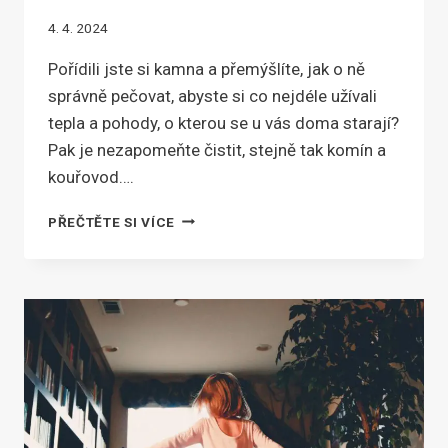
4. 4. 2024
Pořídili jste si kamna a přemýšlíte, jak o ně
správně pečovat, abyste si co nejdéle užívali
tepla a pohody, o kterou se u vás doma starají?
Pak je nezapomeňte čistit, stejně tak komín a
kouřovod….
VYČISTĚTE
PŘEČTĚTE SI VÍCE
SI
KOUŘOVOD
SVÉPOMOCÍ