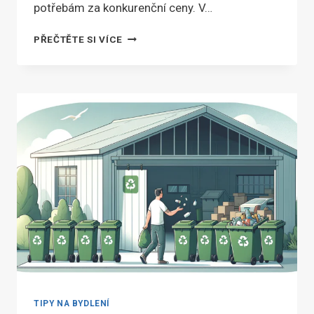
potřebám za konkurenční ceny. V…
DOVOZ
PŘEČTĚTE SI VÍCE
MATERIÁLŮ
NA
ZAKÁZKU
Z
ČÍNY:
KOMPLEXNÍ
PRŮVODCE
TIPY NA BYDLENÍ