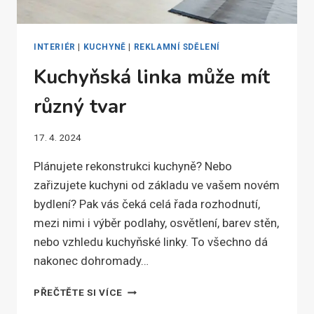
INTERIÉR
|
KUCHYNĚ
|
REKLAMNÍ SDĚLENÍ
Kuchyňská linka může mít
různý tvar
17. 4. 2024
Plánujete rekonstrukci kuchyně? Nebo
zařizujete kuchyni od základu ve vašem novém
bydlení? Pak vás čeká celá řada rozhodnutí,
mezi nimi i výběr podlahy, osvětlení, barev stěn,
nebo vzhledu kuchyňské linky. To všechno dá
nakonec dohromady…
KUCHYŇSKÁ
PŘEČTĚTE SI VÍCE
LINKA