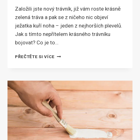
Založili jste nový trávník, již vám roste krásně
zelená tráva a pak se z ničeho nic objeví
ježatka kuří noha – jeden z nejhorších plevelů.
Jak s tímto nepřítelem krásného trávníku
bojovat? Co je to…
JEŽATKA
PŘEČTĚTE SI VÍCE
KUŘÍ
NOHA
–
JAK
SE
JÍ
ZBAVIT
Z
TRÁVNÍKU
A
ZELENINY?