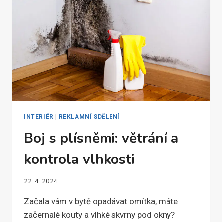
KAVÁRNY?
INTERIÉR
|
REKLAMNÍ SDĚLENÍ
Boj s plísněmi: větrání a
kontrola vlhkosti
22. 4. 2024
Začala vám v bytě opadávat omítka, máte
začernalé kouty a vlhké skvrny pod okny?