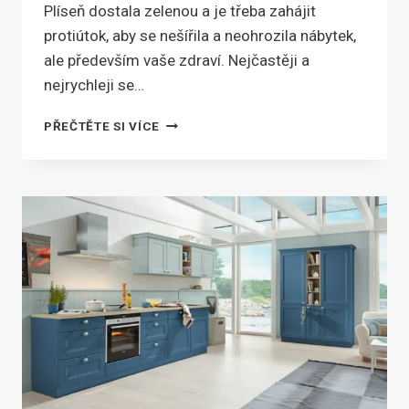
Plíseň dostala zelenou a je třeba zahájit
protiútok, aby se nešířila a neohrozila nábytek,
ale především vaše zdraví. Nejčastěji a
nejrychleji se…
BOJ
PŘEČTĚTE SI VÍCE
S PLÍSNĚMI:
VĚTRÁNÍ
A
KONTROLA
VLHKOSTI