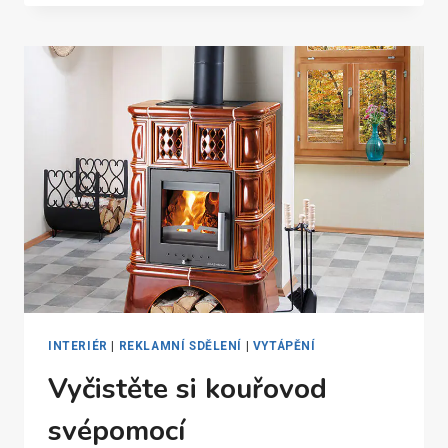
MŮŽE
MÍT
RŮZNÝ
TVAR
INTERIÉR
|
REKLAMNÍ SDĚLENÍ
|
VYTÁPĚNÍ
Vyčistěte si kouřovod
svépomocí