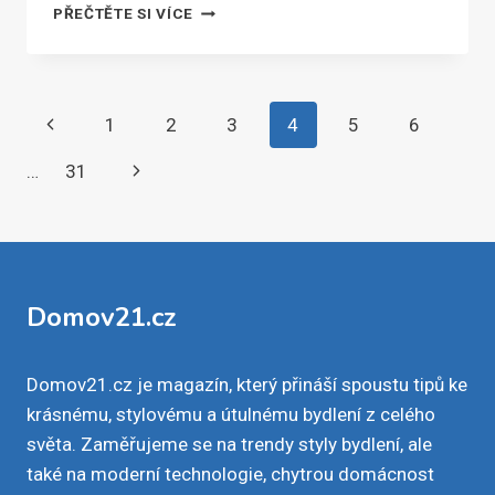
ROZDÍLY
PŘEČTĚTE SI VÍCE
MEZI
LAZUROU,
OLEJEM,
BARVOU
Navigace
Předchozí
1
2
3
4
5
6
A
LAKEM
na
stránka
Další
…
31
stránce
strana
Domov21.cz
Domov21.cz je magazín, který přináší spoustu tipů ke
krásnému, stylovému a útulnému bydlení z celého
světa. Zaměřujeme se na trendy styly bydlení, ale
také na moderní technologie, chytrou domácnost