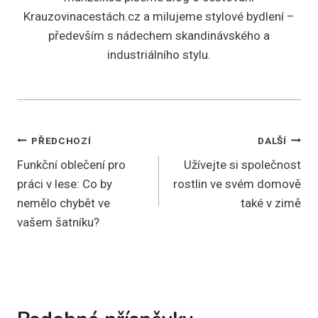
Krauzovinacestách.cz a milujeme stylové bydlení –
především s nádechem skandinávského a
industriálního stylu.
Navigace
PŘEDCHOZÍ
DALŠÍ
Funkční oblečení pro
Užívejte si společnost
pro
práci v lese: Co by
rostlin ve svém domově
příspěvek
nemělo chybět ve
také v zimě
vašem šatníku?