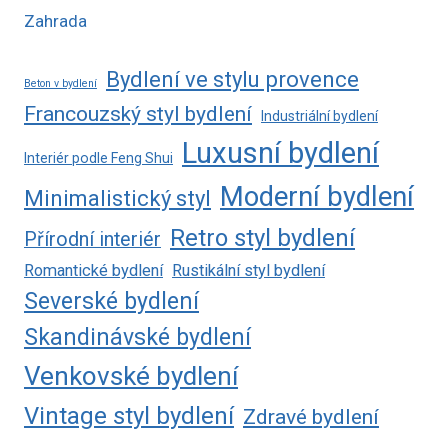
Zahrada
Bydlení ve stylu provence
Beton v bydlení
Francouzský styl bydlení
Industriální bydlení
Luxusní bydlení
Interiér podle Feng Shui
Moderní bydlení
Minimalistický styl
Retro styl bydlení
Přírodní interiér
Romantické bydlení
Rustikální styl bydlení
Severské bydlení
Skandinávské bydlení
Venkovské bydlení
Vintage styl bydlení
Zdravé bydlení