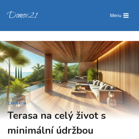
Přeskočit
na
Domov21
Menu
obsah
ZAHRADA
Terasa na celý život s
minimální údržbou