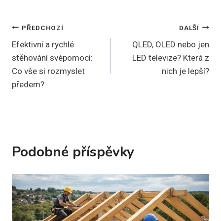
Navigace
PŘEDCHOZÍ
DALŠÍ
Efektivní a rychlé
QLED, OLED nebo jen
pro
stěhování svépomocí:
LED televize? Která z
příspěvek
Co vše si rozmyslet
nich je lepší?
předem?
Podobné příspěvky