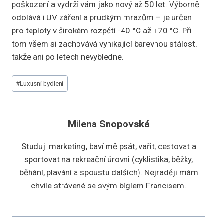
poškození a vydrží vám jako nový až 50 let. Výborně
odolává i UV záření a prudkým mrazům – je určen
pro teploty v širokém rozpětí -40 °C až +70 °C. Při
tom všem si zachovává vynikající barevnou stálost,
takže ani po letech nevybledne.
Štítky
#
Luxusní bydlení
příspěvků:
Milena Snopovská
Studuji marketing, baví mě psát, vařit, cestovat a
sportovat na rekreační úrovni (cyklistika, běžky,
běhání, plavání a spoustu dalších). Nejraději mám
chvíle strávené se svým bíglem Francisem.