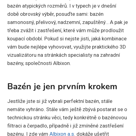
bazén atypických rozměrů. I v typech je v dnešní
době obrovský výběr, posuďte sami: bazén
samonosný, přelivový, nadzemní, zapuštěný… A pak je
třeba zvážit i zastřešení, které vám může prodloužit
koupací období. Pokud si nejste jisti, jaká kombinace
vám bude nejlépe vyhovovat, využijte praktického 3D
vizualizátoru na stránkách specialisty na zahradní
bazény, společnosti Albixon.
Bazén je jen prvním krokem
Jestliže jste si již vybrali perfektní bazén, stále
nemáte vyhráno. Stále vám ještě zbývá postarat se o
technickou stránku věci, tedy konkrétně o bazénovou
filtraci a čerpadlo, případně i již zmíněné zastřešení
bazénu. I zde vám
Albixon a.s
. dokáže ušetřit