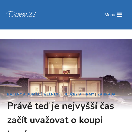
Přeskočit
na
Domov21
Menu
obsah
BAZÉNY A DOMÁCÍ WELNESS
|
SLUŽBY A FIRMY
|
ZAHRADA
Právě teď je nejvyšší čas
začít uvažovat o koupi