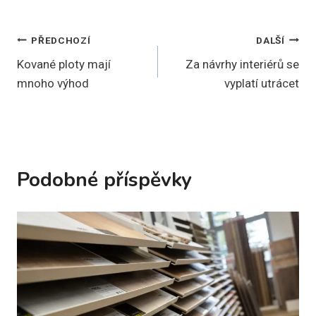
Navigace
PŘEDCHOZÍ
DALŠÍ
Kované ploty mají
Za návrhy interiérů se
pro
mnoho výhod
vyplatí utrácet
příspěvek
Podobné příspěvky