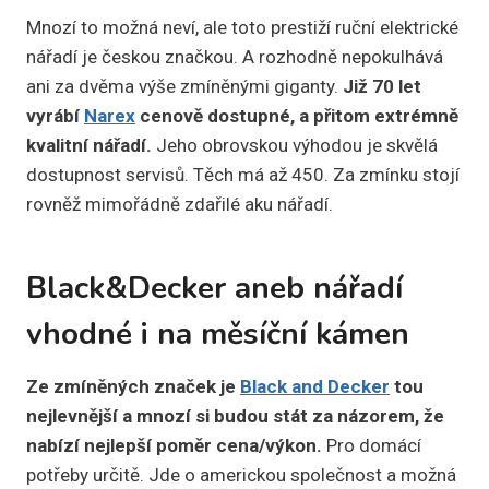
Mnozí to možná neví, ale toto prestiží ruční elektrické
nářadí je českou značkou. A rozhodně nepokulhává
ani za dvěma výše zmíněnými giganty.
Již 70 let
vyrábí
Narex
cenově dostupné, a přitom extrémně
kvalitní nářadí.
Jeho obrovskou výhodou je skvělá
dostupnost servisů. Těch má až 450. Za zmínku stojí
rovněž mimořádně zdařilé aku nářadí.
Black&Decker aneb nářadí
vhodné i na měsíční kámen
Ze zmíněných značek je
Black and Decker
tou
nejlevnější a mnozí si budou stát za názorem, že
nabízí nejlepší poměr cena/výkon.
Pro domácí
potřeby určitě. Jde o americkou společnost a možná