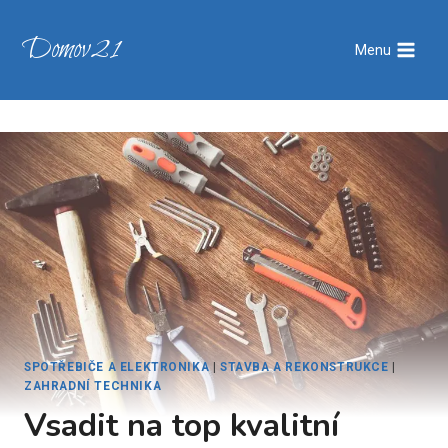
Přeskočit
na
Domov21
Menu
obsah
SPOTŘEBIČE A ELEKTRONIKA
|
STAVBA A REKONSTRUKCE
|
ZAHRADNÍ TECHNIKA
Vsadit na top kvalitní