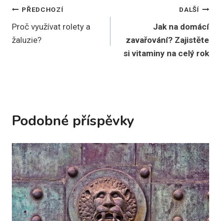
Navigace
PŘEDCHOZÍ
DALŠÍ
Proč využívat rolety a
Jak na domácí
pro
žaluzie?
zavařování? Zajistěte
příspěvek
si vitaminy na celý rok
Podobné příspěvky