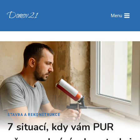
Přeskočit
na
Domov21
Menu
obsah
STAVBA A REKONSTRUKCE
7 situací, kdy vám PUR