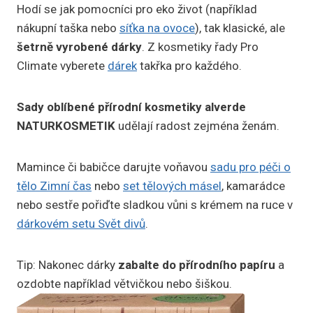
Hodí se jak pomocníci pro eko život (například
nákupní taška nebo
síťka na ovoce
), tak klasické, ale
šetrně vyrobené dárky
. Z kosmetiky řady Pro
Climate vyberete
dárek
takřka pro každého.
Sady oblíbené přírodní kosmetiky alverde
NATURKOSMETIK
udělají radost zejména ženám.
Mamince či babičce darujte voňavou
sadu pro péči o
tělo Zimní čas
nebo
set tělových másel
, kamarádce
nebo sestře pořiďte sladkou vůni s krémem na ruce v
dárkovém setu Svět divů
.
Tip: Nakonec dárky
zabalte do přírodního papíru
a
ozdobte například větvičkou nebo šiškou.