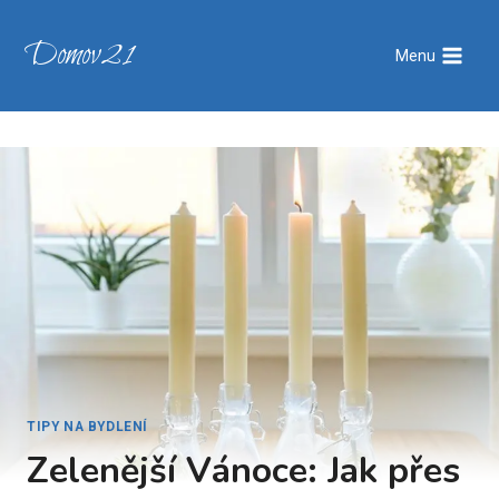
Přeskočit
na
Domov21
Menu
obsah
TIPY NA BYDLENÍ
Zelenější Vánoce: Jak přes