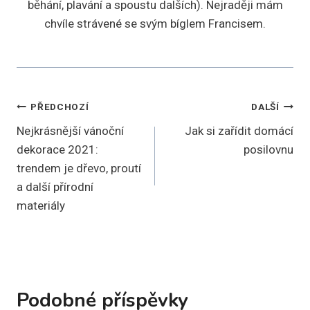
běhání, plavání a spoustu dalších). Nejraději mám
chvíle strávené se svým bíglem Francisem.
Navigace
PŘEDCHOZÍ
DALŠÍ
Nejkrásnější vánoční
Jak si zařídit domácí
pro
dekorace 2021:
posilovnu
příspěvek
trendem je dřevo, proutí
a další přírodní
materiály
Podobné příspěvky