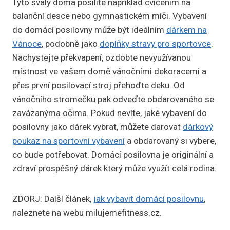
Tyto svaly doma posílíte například cvičením na
balanční desce nebo gymnastickém míči. Vybavení
do domácí posilovny může být ideálním
dárkem na
Vánoce
, podobně jako
doplňky stravy pro sportovce
.
Nachystejte překvapení, ozdobte nevyužívanou
místnost ve vašem domě vánočními dekoracemi a
přes první posilovací stroj přehoďte deku. Od
vánočního stromečku pak odveďte obdarovaného se
zavázanýma očima. Pokud nevíte, jaké vybavení do
posilovny jako dárek vybrat, můžete darovat
dárkový
poukaz na sportovní vybavení
a obdarovaný si vybere,
co bude potřebovat. Domácí posilovna je originální a
zdraví prospěšný dárek který může využít celá rodina.
ZDORJ: Další článek,
jak vybavit domácí posilovnu
,
naleznete na webu milujemefitness.cz.