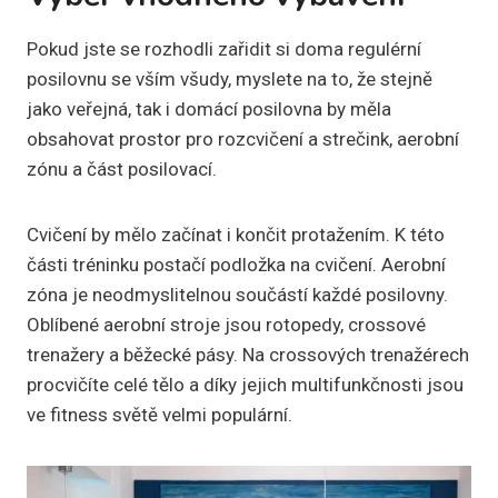
Pokud jste se rozhodli zařidit si doma regulérní
posilovnu se vším všudy, myslete na to, že stejně
jako veřejná, tak i domácí posilovna by měla
obsahovat prostor pro rozcvičení a strečink, aerobní
zónu a část posilovací.
Cvičení by mělo začínat i končit protažením. K této
části tréninku postačí podložka na cvičení. Aerobní
zóna je neodmyslitelnou součástí každé posilovny.
Oblíbené aerobní stroje jsou rotopedy, crossové
trenažery a běžecké pásy. Na crossových trenažérech
procvičíte celé tělo a díky jejich multifunkčnosti jsou
ve fitness světě velmi populární.