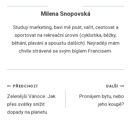
Milena Snopovská
Studuji marketing, baví mě psát, vařit, cestovat a
sportovat na rekreační úrovni (cyklistika, běžky,
běhání, plavání a spoustu dalších). Nejraději mám
chvíle strávené se svým bíglem Francisem.
Navigace
PŘEDCHOZÍ
DALŠÍ
Zelenější Vánoce: Jak
Pronájem bytu, nebo
pro
přes svátky snížit
jeho koupě?
příspěvek
dopady na planetu