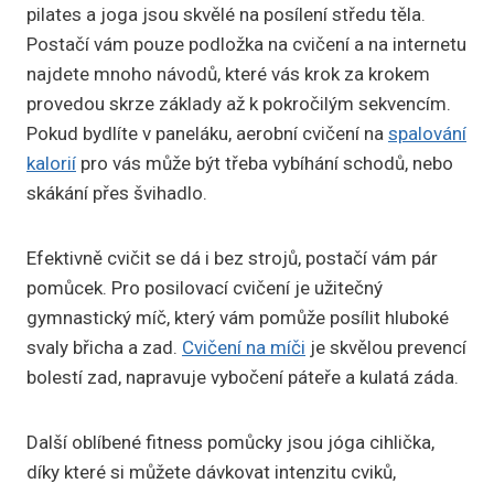
pilates a joga jsou skvělé na posílení středu těla.
Postačí vám pouze podložka na cvičení a na internetu
najdete mnoho návodů, které vás krok za krokem
provedou skrze základy až k pokročilým sekvencím.
Pokud bydlíte v paneláku, aerobní cvičení na
spalování
kalorií
pro vás může být třeba vybíhání schodů, nebo
skákání přes švihadlo.
Efektivně cvičit se dá i bez strojů, postačí vám pár
pomůcek. Pro posilovací cvičení je užitečný
gymnastický míč, který vám pomůže posílit hluboké
svaly břicha a zad.
Cvičení na míči
je skvělou prevencí
bolestí zad, napravuje vybočení páteře a kulatá záda.
Další oblíbené fitness pomůcky jsou jóga cihlička,
díky které si můžete dávkovat intenzitu cviků,