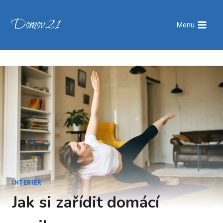
Přeskočit
na
Domov21
Menu
obsah
INTERIÉR
Jak si zařídit domácí