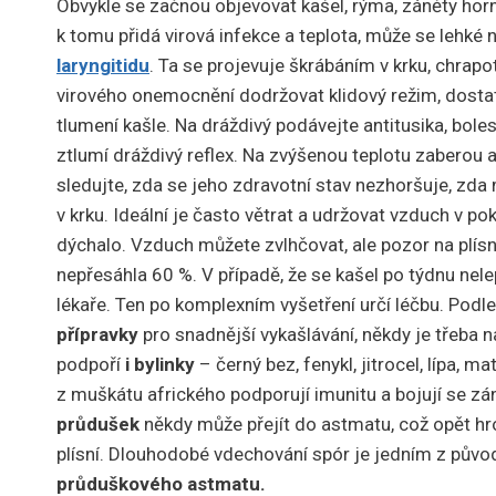
Obvykle se začnou objevovat kašel, rýma, záněty horn
k tomu přidá virová infekce a teplota, může se lehké
laryngitidu
. Ta se projevuje škrábáním v krku, chrap
virového onemocnění dodržovat klidový režim, dostatek
tlumení kašle. Na dráždivý podávejte antitusika, bolest
ztlumí dráždivý reflex. Na zvýšenou teplotu zabero
sledujte, zda se jeho zdravotní stav nezhoršuje, zd
v krku. Ideální je často větrat a udržovat vzduch v po
dýchalo. Vzduch můžete zvlhčovat, ale pozor na plísně
nepřesáhla 60 %. V případě, že se kašel po týdnu nelepš
lékaře. Ten po komplexním vyšetření určí léčbu. Podle 
přípravky
pro snadnější vykašlávání, někdy je třeba 
podpoří
i bylinky
– černý bez, fenykl, jitrocel, lípa, 
z muškátu afrického podporují imunitu a bojují se zán
průdušek
někdy může přejít do astmatu, což opět hr
plísní. Dlouhodobé vdechování spór je jedním z půvo
průduškového astmatu.