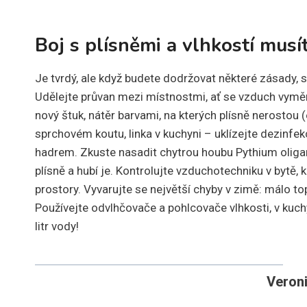
Boj s plísněmi a vlhkostí musí
Je tvrdý, ale když budete dodržovat některé zásady, s
Udělejte průvan mezi místnostmi, ať se vzduch vymění.
nový štuk, nátěr barvami, na kterých plísně nerostou (
sprchovém koutu, linka v kuchyni – uklízejte dezinfek
hadrem. Zkuste nasadit chytrou houbu Pythium oligard
plísně a hubí je. Kontrolujte vzduchotechniku v bytě,
prostory. Vyvarujte se největší chyby v zimě: málo top
Používejte odvlhčovače a pohlcovače vlhkosti, v kuchy
litr vody!
Veron