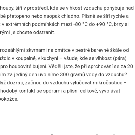
 houby, šíří v prostředí, kde se vlhkost vzduchu pohybuje nad
ě přetopeno nebo naopak chladno. Plísně se šíří rychle a
 v extrémních podmínkách mezi -80 °C do +90 °C, brzy si
rými je chcete odstranit.
a rozsáhlými skvrnami na omítce v pestré barevné škále od
ždic v koupelně, v kuchyni – všude, kde se vlhkost (pára)
 pro houbovité bujení. Věděli jste, že při sprchování se za 20
ím za jediný den uvolníme 300 gramů vody do vzduchu?
 když dozrají, začnou do vzduchu vylučovat mikročástice –
hodobý kontakt se spórami a plísní celkově, vyvolávat
pokožce.