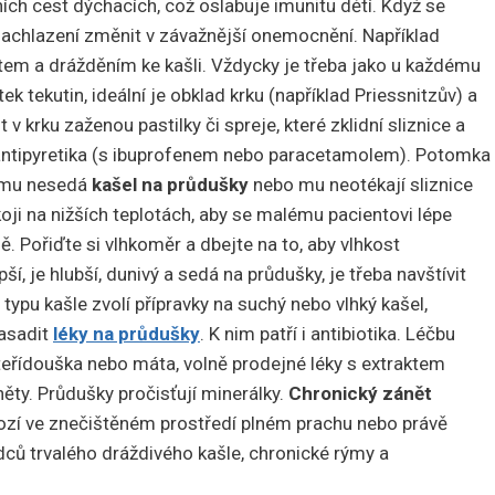
ích cest dýchacích, což oslabuje imunitu dětí. Když se
 nachlazení změnit v závažnější onemocnění. Například
otem a drážděním ke kašli. Vždycky je třeba jako u každému
 tekutin, ideální je obklad krku (například Priessnitzův) a
 v krku zaženou pastilky či spreje, které zklidní sliznice a
u antipyretika (s ibuprofenem nebo paracetamolem). Potomka
a mu nesedá
kašel na průdušky
nebo mu neotékají sliznice
koji na nižších teplotách, aby se malému pacientovi lépe
. Pořiďte si vlhkoměr a dbejte na to, aby vlhkost
í, je hlubší, dunivý a sedá na průdušky, je třeba navštívit
typu kašle zvolí přípravky na suchý nebo vlhký kašel,
nasadit
léky na průdušky
. K nim patří i antibiotika. Léčbu
mateřídouška nebo máta, volně prodejné léky s extraktem
ěty. Průdušky pročisťují minerálky.
Chronický zánět
ozí ve znečištěném prostředí plném prachu nebo právě
dců trvalého dráždivého kašle, chronické rýmy a