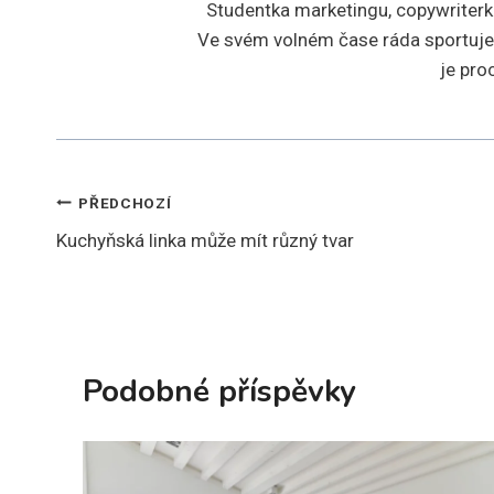
Studentka marketingu, copywriterka
Ve svém volném čase ráda sportuje,
je pro
Navigace
PŘEDCHOZÍ
Kuchyňská linka může mít různý tvar
pro
příspěvek
Podobné příspěvky