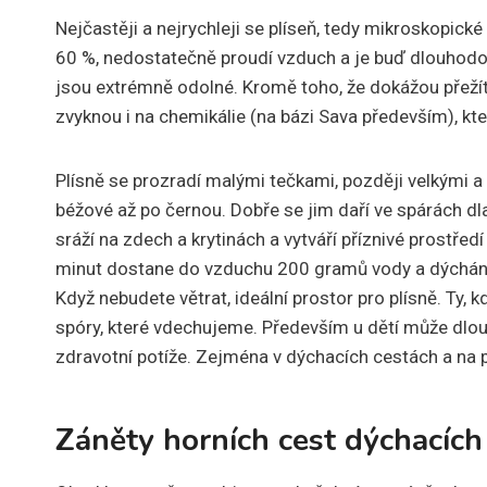
Nejčastěji a nejrychleji se plíseň, tedy mikroskopické
60 %, nedostatečně proudí vzduch a je buď dlouhodob
jsou extrémně odolné. Kromě toho, že dokážou přežít
zvyknou i na chemikálie (na bázi Sava především), kte
Plísně se prozradí malými tečkami, později velkými 
béžové až po černou. Dobře se jim daří ve spárách dla
sráží na zdech a krytinách a vytváří příznivé prostředí
minut dostane do vzduchu 200 gramů vody a dýchán
Když nebudete větrat, ideální prostor pro plísně. Ty,
spóry, které vdechujeme. Především u dětí může dlou
zdravotní potíže. Zejména v dýchacích cestách a na 
Záněty horních cest dýchacích