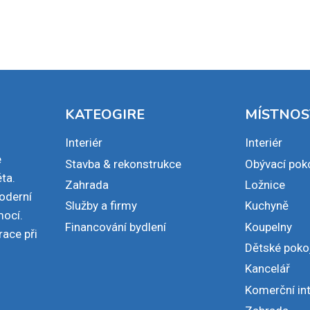
KATEOGIRE
MÍSTNOS
Interiér
Interiér
e
Stavba & rekonstrukce
Obývací pok
ta.
Zahrada
Ložnice
moderní
Služby a firmy
Kuchyně
mocí.
Financování bydlení
Koupelny
race při
Dětské poko
Kancelář
Komerční int