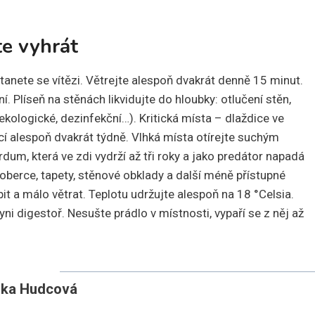
te vyhrát
tanete se vítězi. Větrejte alespoň dvakrát denně 15 minut.
 Plíseň na stěnách likvidujte do hloubky: otlučení stěn,
ekologické, dezinfekční…). Kritická místa – dlaždice ve
cí alespoň dvakrát týdně. Vlhká místa otírejte suchým
um, která ve zdi vydrží až tři roky a jako predátor napadá
 koberce, tapety, stěnové obklady a další méně přístupné
it a málo větrat. Teplotu udržujte alespoň na 18 °Celsia.
ni digestoř. Nesušte prádlo v místnosti, vypaří se z něj až
ika Hudcová