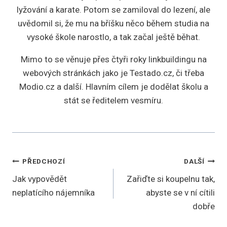
lyžování a karate. Potom se zamiloval do lezení, ale
uvědomil si, že mu na bříšku něco během studia na
vysoké škole narostlo, a tak začal ještě běhat.
Mimo to se věnuje přes čtyři roky linkbuildingu na
webových stránkách jako je Testado.cz, či třeba
Modio.cz a další. Hlavním cílem je dodělat školu a
stát se ředitelem vesmíru.
Navigace
PŘEDCHOZÍ
DALŠÍ
Jak vypovědět
Zařiďte si koupelnu tak,
pro
neplatícího nájemníka
abyste se v ní cítili
příspěvek
dobře