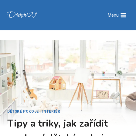
Přeskočit
na
Domov21
Menu
obsah
DĚTSKÉ POKOJE
|
INTERIÉR
Tipy a triky, jak zařídit