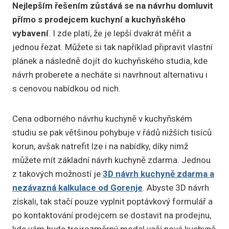
Nejlepším řešením zůstává se na návrhu domluvit
přímo s prodejcem kuchyní a kuchyňského
vybavení
. I zde platí, že je lepší dvakrát měřit a
jednou řezat. Můžete si tak například připravit vlastní
plánek a následně dojít do kuchyňského studia, kde
návrh proberete a necháte si navrhnout alternativu i
s cenovou nabídkou od nich.
Cena odborného návrhu kuchyně v kuchyňském
studiu se pak většinou pohybuje v řádů nižších tisíců
korun, avšak natrefit lze i na nabídky, díky nimž
můžete mít základní návrh kuchyně zdarma. Jednou
z takových možností je
3D návrh kuchyně zdarma a
nezávazná kalkulace od Gorenje
. Abyste 3D návrh
získali, tak stačí pouze vyplnit poptávkový formulář a
po kontaktování prodejcem se dostavit na prodejnu,
kde vám bude trojrozměrný model vaší nové kuchyně