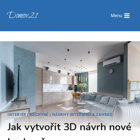
Přeskočit
na
Domov21
Menu
obsah
INTERIÉR
|
KUCHYNĚ
|
NÁVRHY INTERIÉRŮ A ZAHRAD
Jak vytvořit 3D návrh nové