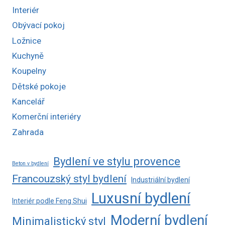
Interiér
Obývací pokoj
Ložnice
Kuchyně
Koupelny
Dětské pokoje
Kancelář
Komerční interiéry
Zahrada
Bydlení ve stylu provence
Beton v bydlení
Francouzský styl bydlení
Industriální bydlení
Luxusní bydlení
Interiér podle Feng Shui
Moderní bydlení
Minimalistický styl