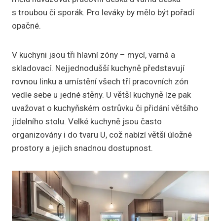
s troubou či sporák. Pro leváky by mělo být pořadí
opačné.
V kuchyni jsou tři hlavní zóny – mycí, varná a
skladovací. Nejjednodušší kuchyně představují
rovnou linku a umístění všech tří pracovních zón
vedle sebe u jedné stěny. U větší kuchyně lze pak
uvažovat o kuchyňském ostrůvku či přidání většího
jídelního stolu. Velké kuchyně jsou často
organizovány i do tvaru U, což nabízí větší úložné
prostory a jejich snadnou dostupnost.