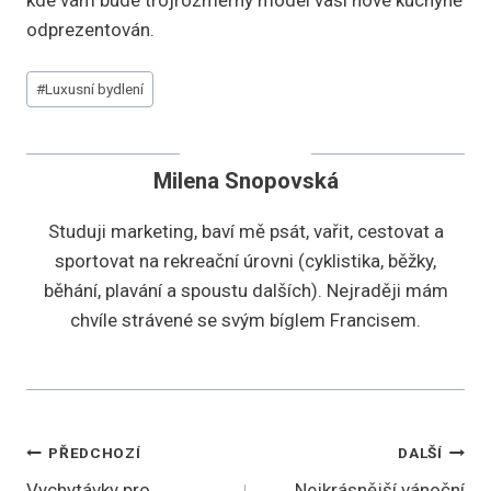
odprezentován.
Štítky
#
Luxusní bydlení
příspěvků:
Milena Snopovská
Studuji marketing, baví mě psát, vařit, cestovat a
sportovat na rekreační úrovni (cyklistika, běžky,
běhání, plavání a spoustu dalších). Nejraději mám
chvíle strávené se svým bíglem Francisem.
Navigace
PŘEDCHOZÍ
DALŠÍ
Vychytávky pro
Nejkrásnější vánoční