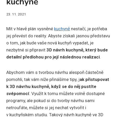
kuchyně
23. 11. 2021
Mít v hlavě plán vysněné
kuchyně
nestačí, je potřeba
jej převést do reality. Abyste získali jasnou představu
o tom, jak bude vaše nová kuchyň vypadat, je
nezbytné si připravit
3D návrh kuchyně, který bude
detailní předlohou pro její následnou realizaci
.
Abychom vám s tvorbou návrhu alespoň částečně
pomohli, tak vám níže přinášíme tipy, j
ak přistupovat
k 3D návrhu kuchyně, když se do něj pustíte
svépomocí
. Využít k tomu můžete volně dostupné
programy, ale pokud si do tvorby návrhu sami
netroufáte, můžete si jej nechat vytvořit i
v kuchyňském studiu. Takový návrh kuchyně ve 3D