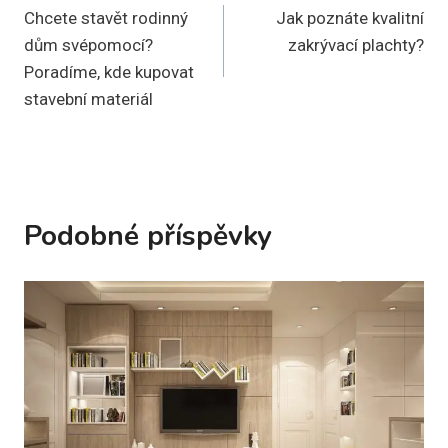
Chcete stavět rodinný
Jak poznáte kvalitní
pro
dům svépomocí?
zakrývací plachty?
příspěvek
Poradíme, kde kupovat
stavební materiál
Podobné příspěvky