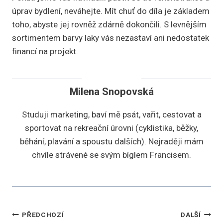
úprav bydlení, neváhejte. Mít chuť do díla je základem
toho, abyste jej rovněž zdárně dokončili. S levnějším
sortimentem barvy laky vás nezastaví ani nedostatek
financí na projekt.
Milena Snopovská
Studuji marketing, baví mě psát, vařit, cestovat a
sportovat na rekreační úrovni (cyklistika, běžky,
běhání, plavání a spoustu dalších). Nejraději mám
chvíle strávené se svým bíglem Francisem.
Navigace
PŘEDCHOZÍ
DALŠÍ