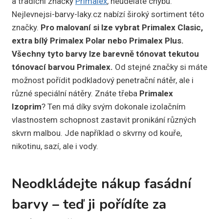
a tradiční značky
Primalex
, neuděláte chybu.
Nejlevnejsi-barvy-laky.cz nabízí široký sortiment této
značky.
Pro malovaní si lze vybrat Primalex Clasic,
extra bílý Primalex Polar nebo Primalex Plus.
Všechny tyto barvy lze barevně tónovat tekutou
tónovací barvou Primalex.
Od stejné značky si máte
možnost pořídit podkladový penetrační nátěr, ale i
různé speciální nátěry. Znáte třeba
Primalex
Izoprim
? Ten má díky svým dokonale izolačním
vlastnostem schopnost zastavit pronikání různých
skvrn malbou. Jde například o skvrny od kouře,
nikotinu, sazí, ale i vody.
Neodkládejte nákup fasádní
barvy – teď ji pořídíte za