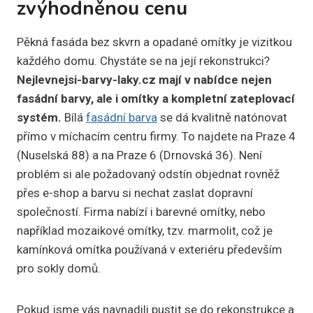
zvýhodněnou cenu
Pěkná fasáda bez skvrn a opadané omítky je vizitkou
každého domu. Chystáte se na její rekonstrukci?
Nejlevnejsi-barvy-laky.cz mají v nabídce nejen
fasádní barvy, ale i omítky a kompletní zateplovací
systém.
Bílá
fasádní barva
se dá kvalitně natónovat
přímo v míchacím centru firmy. To najdete na Praze 4
(Nuselská 88) a na Praze 6 (Drnovská 36). Není
problém si ale požadovaný odstín objednat rovněž
přes e-shop a barvu si nechat zaslat dopravní
společností. Firma nabízí i barevné omítky, nebo
například mozaikové omítky, tzv. marmolit, což je
kamínková omítka používaná v exteriéru především
pro sokly domů.
Pokud jsme vás navnadili pustit se do rekonstrukce a