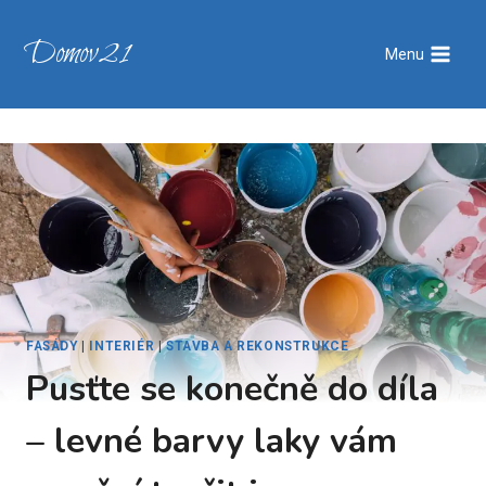
Přeskočit
na
Domov21
Menu
obsah
FASÁDY
|
INTERIÉR
|
STAVBA A REKONSTRUKCE
Pusťte se konečně do díla
– levné barvy laky vám