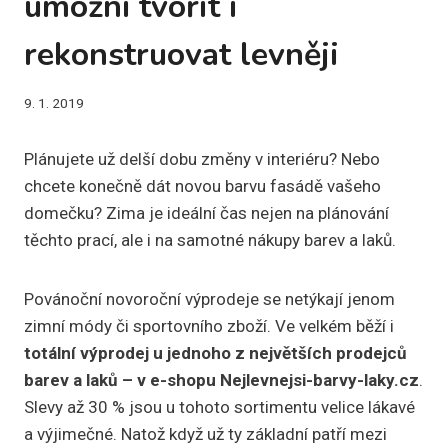
umožní tvořit i
rekonstruovat levněji
9. 1. 2019
Plánujete už delší dobu změny v interiéru? Nebo
chcete konečně dát novou barvu fasádě vašeho
domečku? Zima je ideální čas nejen na plánování
těchto prací, ale i na samotné nákupy barev a laků.
Povánoční novoroční výprodeje se netýkají jenom
zimní módy či sportovního zboží. Ve velkém běží i
totální výprodej u jednoho z největších prodejců
barev a laků – v e-shopu Nejlevnejsi-barvy-laky.cz
.
Slevy až 30 % jsou u tohoto sortimentu velice lákavé
a výjimečné. Natož když už ty základní patří mezi