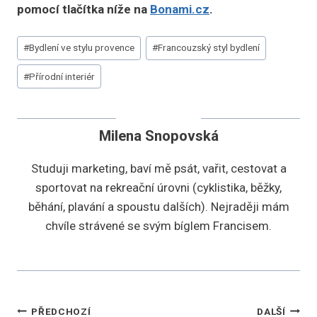
pomocí tlačítka níže na
Bonami.cz
.
Štítky
#
Bydlení ve stylu provence
#
Francouzský styl bydlení
příspěvků:
#
Přírodní interiér
Milena Snopovská
Studuji marketing, baví mě psát, vařit, cestovat a
sportovat na rekreační úrovni (cyklistika, běžky,
běhání, plavání a spoustu dalších). Nejraději mám
chvíle strávené se svým bíglem Francisem.
Navigace
PŘEDCHOZÍ
DALŠÍ