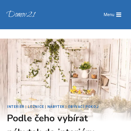
Přeskočit
na
Domov21
Menu
obsah
INTERIÉR
|
LOŽNICE
|
NÁBYTEK
|
OBÝVACÍ POKOJ
Podle čeho vybírat