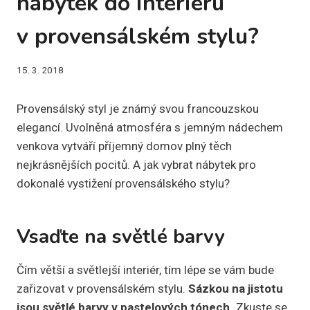
nábytek do interiéru
v provensálském stylu?
15. 3. 2018
Provensálský styl je známý svou francouzskou
elegancí. Uvolněná atmosféra s jemným nádechem
venkova vytváří příjemný domov plný těch
nejkrásnějších pocitů. A jak vybrat nábytek pro
dokonalé vystižení provensálského stylu?
Vsaďte na světlé barvy
Čím větší a světlejší interiér, tím lépe se vám bude
zařizovat v provensálském stylu.
Sázkou na jistotu
jsou světlé barvy v pastelových tónech.
Zkuste se