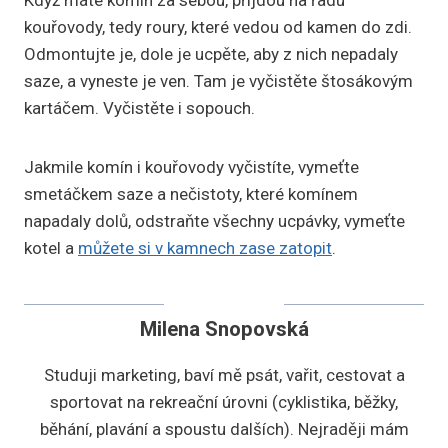
Když máte komín za sebou, přijdou na řadu
kouřovody, tedy roury, které vedou od kamen do zdi.
Odmontujte je, dole je ucpěte, aby z nich nepadaly
saze, a vyneste je ven. Tam je vyčistěte štosákovým
kartáčem. Vyčistěte i sopouch.
Jakmile komín i kouřovody vyčistíte, vymeťte
smetáčkem saze a nečistoty, které komínem
napadaly dolů, odstraňte všechny ucpávky, vymeťte
kotel a
můžete si v kamnech zase zatopit
.
Milena Snopovská
Studuji marketing, baví mě psát, vařit, cestovat a
sportovat na rekreační úrovni (cyklistika, běžky,
běhání, plavání a spoustu dalších). Nejraději mám