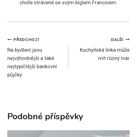
chvíle strávené se svým bíglem Francisem.
Navigace
PŘEDCHOZÍ
DALŠÍ
Na bydlení jsou
Kuchyňská linka může
pro
nejvýhodnější a také
mít různý tvar
příspěvek
nejtypičtější bankovní
půjčky
Podobné příspěvky