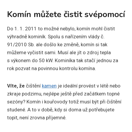
Komín můžete čistit svépomocí
Do 1. 1. 2011 to možné nebylo, komín mohl čistit
výhradně kominík. Spolu s nařízením vlády č.
91/2010 Sb. ale došlo ke změně, komín si tak
můžeme vyčistit sami. Musí ale jít o zdroj tepla
s výkonem do 50 kW. Kominíka tak stačí jednou za
rok pozvat na povinnou kontrolu komína.
Víte, že
čištění
kamen
je ideální provést v létě nebo
zkraje podzimu, nejlépe ještě před začátkem topné
sezóny? Komín i kouřovody totiž musí být při čištění
studené. A to v době, kdy si doma už potřebujete
topit, není zrovna příjemné.