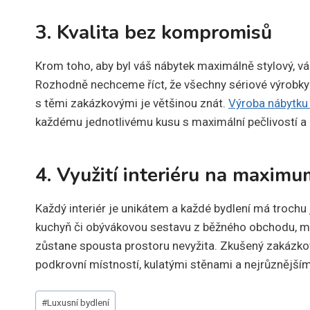
3. Kvalita bez kompromisů
Krom toho, aby byl váš nábytek maximálně stylový, vám 
Rozhodně nechceme říct, že všechny sériové výrobky
s těmi zakázkovými je většinou znát.
Výroba nábytku
každému jednotlivému kusu s maximální pečlivostí a 
4. Využití interiéru na maximu
Každý interiér je unikátem a každé bydlení má trochu 
kuchyň či obývákovou sestavu z běžného obchodu, mů
zůstane spousta prostoru nevyžita. Zkušený zakázkov
podkrovní místností, kulatými stěnami a nejrůznějším
Štítky
#
Luxusní bydlení