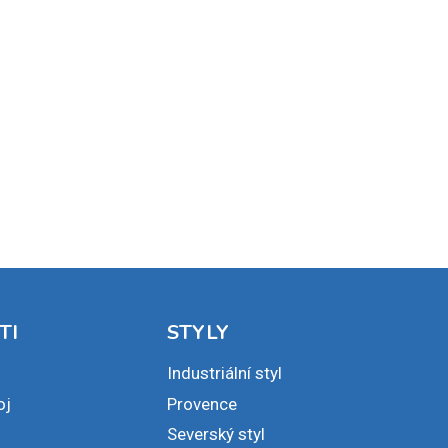
16. 12. 2024
TI
STYLY
Industriální styl
oj
Provence
Severský styl