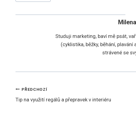
příspěvků:
Milen
Studuji marketing, baví mě psát, vař
(cyklistika, běžky, běhání, plaván
strávené se s
Navigace
PŘEDCHOZÍ
Tip na využití regálů a přepravek v interiéru
pro
příspěvek