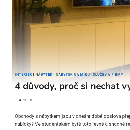
INTERIÉR
|
NÁBYTEK
|
NÁBYTEK NA MÍRU
|
SLUŽBY A FIRMY
4 důvody, proč si nechat v
1. 4. 2018
Obchody s nábytkem jsou v dnešní době doslova přepl
nabídky? Ve studentském bytě toto levné a snadné ře