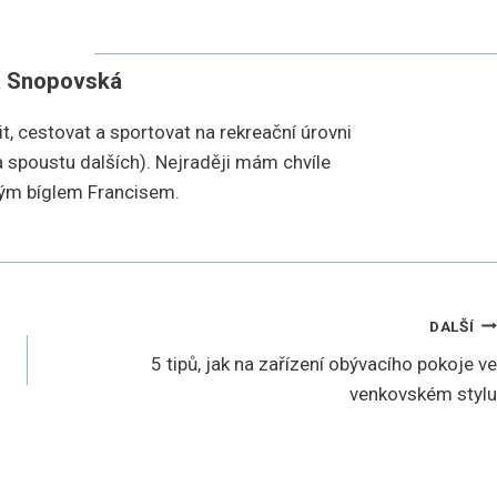
a Snopovská
it, cestovat a sportovat na rekreační úrovni
í a spoustu dalších). Nejraději mám chvíle
vým bíglem Francisem.
DALŠÍ
5 tipů, jak na zařízení obývacího pokoje ve
venkovském stylu