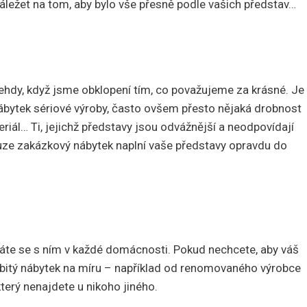
áležet na tom, aby bylo vše přesně podle vašich představ…
tehdy, když jsme obklopení tím, co považujeme za krásné. Je
nábytek sériové výroby, často ovšem přesto nějaká drobnost
eriál… Ti, jejichž představy jsou odvážnější a neodpovídají
uze zakázkový nábytek naplní vaše představy opravdu do
etkáte se s ním v každé domácnosti. Pokud nechcete, aby váš
osobitý nábytek na míru – například od renomovaného výrobce
terý nenajdete u nikoho jiného.