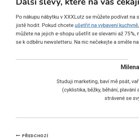
Další slevy, které na vás čekaj
Po nákupu nábytku v XXXLutz se můžete podívat na s
jistě hodit. Pokud chcete
ušetřit na vybavení kuchyně
můžete na jejich e-shopu ušetřit se slevami až 75%, 
se k odběru newsletteru. Na nic nečekejte a směle na
Milen
Studuji marketing, baví mě psát, vař
(cyklistika, běžky, běhání, plaván
strávené se s
Navigace
PŘEDCHOZÍ