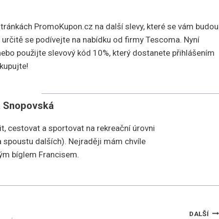
í
tránkách PromoKupon.cz na další slevy, které se vám budou
, určitě se podívejte na nabídku od firmy Tescoma. Nyní
nebo použijte slevový kód 10%, který dostanete přihlášením
kupujte!
a Snopovská
it, cestovat a sportovat na rekreační úrovni
í a spoustu dalších). Nejraději mám chvíle
vým bíglem Francisem.
DALŠÍ