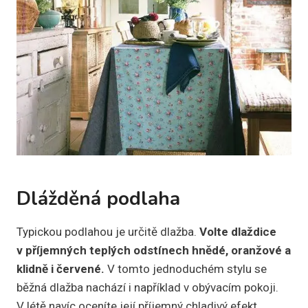
Dlážděná podlaha
Typickou podlahou je určitě dlažba.
Volte dlaždice
v příjemných teplých odstínech hnědé, oranžové a
klidně i červené.
V tomto jednoduchém stylu se
běžná dlažba nachází i například v obývacím pokoji.
V létě navíc oceníte její příjemný chladivý efekt.