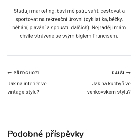
Studuji marketing, baví mě psát, vařit, cestovat a
sportovat na rekreační úrovni (cyklistika, běžky,
běhání, plavání a spoustu dalších). Nejraději mám
chvíle strávené se svým bíglem Francisem.
Navigace
PŘEDCHOZÍ
DALŠÍ
Jak na interiér ve
Jak na kuchyň ve
pro
vintage stylu?
venkovském stylu?
příspěvek
Podobné příspěvky