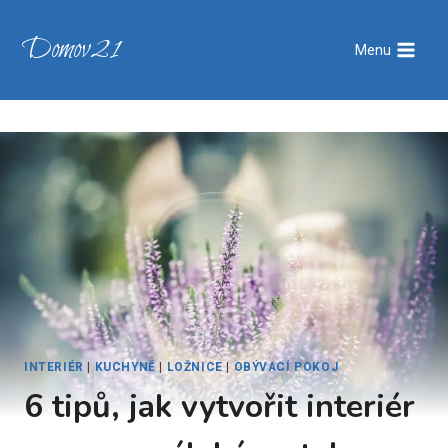
Přeskočit
na
Domov21
Menu
obsah
INTERIÉR
|
KUCHYNĚ
|
LOŽNICE
|
OBÝVACÍ POKOJ
6 tipů, jak vytvořit interiér