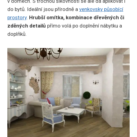
v domech. S trochou šikovnosti se ale dá aplikovat i
do bytů. Ideální jsou přírodně a
venkovsky působící
prostory
.
Hrubší omítka, kombinace dřevěných či
zděných detailů
přímo volá po doplnění nábytku a
doplňků.