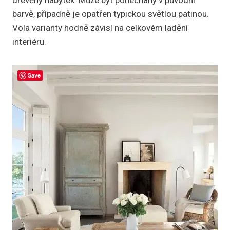
dřevěný nábytek. Může být ponechaný v původní
barvě, případně je opatřen typickou světlou patinou.
Vola varianty hodně závisí na celkovém ladění
interiéru.
Save