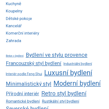
Kuchyně
Koupelny
Dětské pokoje
Kancelář
Komerční interiéry
Zahrada
Bydlení ve stylu provence
Beton v bydlení
Francouzský styl bydlení
Industriální bydlení
Luxusní bydlení
Interiér podle Feng Shui
Moderní bydlení
Minimalistický styl
Retro styl bydlení
Přírodní interiér
Romantické bydlení
Rustikální styl bydlení
Severské bydlení