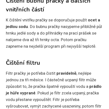
Čištění bubnu pračky a dalších
vnitřních částí
K čištění vnitřku pračky se doporučuje použít
ocet a
jedlou sodu
. Do bubnu pračky nasypeme přibližně půl
hrnku jedlé sody a do přihrádky na prací prášek se
nalijeme dva až tři hrnky octa. Potom pračku
zapneme na nejdelší program při nejvyšší teplotě.
Čištění filtru
Filtr pračky je potřeba čistit
pravidelně
, nejlépe
jednou za tři měsíce. I částečně ucpaný filtr může
způsobit to, že pračka špatně vypouští vodu a
prádlo
je hůře vyprané
. Pokud je filtr zcela ucpaný, pračka
vodu přestane vypouštět. Filtr je potřeba
vyšroubovat, vymýt zachycené usazeniny, potom filtr