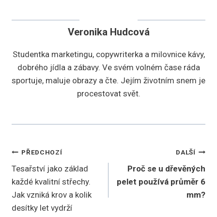
Veronika Hudcová
Studentka marketingu, copywriterka a milovnice kávy,
dobrého jídla a zábavy. Ve svém volném čase ráda
sportuje, maluje obrazy a čte. Jejím životním snem je
procestovat svět.
Navigace
PŘEDCHOZÍ
DALŠÍ
Tesařství jako základ
Proč se u dřevěných
pro
každé kvalitní střechy.
pelet používá průměr 6
příspěvek
Jak vzniká krov a kolik
mm?
desítky let vydrží