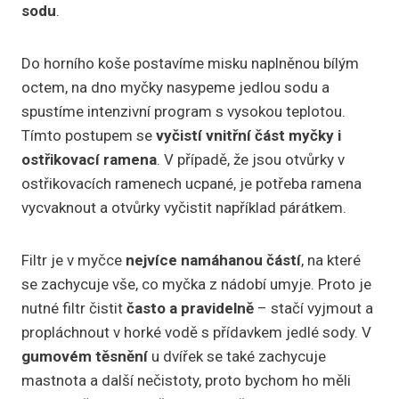
sodu
.
Do horního koše postavíme misku naplněnou bílým
octem, na dno myčky nasypeme jedlou sodu a
spustíme intenzivní program s vysokou teplotou.
Tímto postupem se
vyčistí vnitřní část myčky i
ostřikovací ramena
. V případě, že jsou otvůrky v
ostřikovacích ramenech ucpané, je potřeba ramena
vycvaknout a otvůrky vyčistit například párátkem.
Filtr je v myčce
nejvíce namáhanou částí
, na které
se zachycuje vše, co myčka z nádobí umyje. Proto je
nutné filtr čistit
často a pravidelně
– stačí vyjmout a
propláchnout v horké vodě s přídavkem jedlé sody. V
gumovém těsnění
u dvířek se také zachycuje
mastnota a další nečistoty, proto bychom ho měli