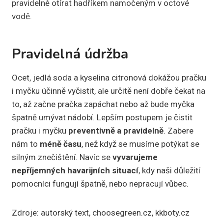
pravidelně otírat hadříkem namočeným v octové
vodě.
Pravidelná údržba
Ocet, jedlá soda a kyselina citronová dokážou pračku
i myčku účinně vyčistit, ale určitě není dobře čekat na
to, až začne pračka zapáchat nebo až bude myčka
špatně umývat nádobí. Lepším postupem je čistit
pračku i myčku
preventivně a pravidelně
. Zabere
nám to
méně času
, než když se musíme potýkat se
silným znečištění. Navíc se
vyvarujeme
nepříjemných havarijních situací
, kdy naši důležití
pomocníci fungují špatně, nebo nepracují vůbec.
Zdroje: autorský text, choosegreen.cz, kkboty.cz