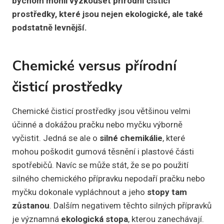
bychom mohli vyzkoušet přírodní čisticí
prostředky, které jsou nejen ekologické, ale také
podstatně levnější.
Chemické versus přírodní
čisticí prostředky
Chemické čisticí prostředky jsou většinou velmi
účinné a dokážou pračku nebo myčku výborně
vyčistit. Jedná se ale o
silné
chemikálie
, které
mohou poškodit gumová těsnění i plastové části
spotřebičů. Navíc se může stát, že se po použití
silného chemického přípravku nepodaří pračku nebo
myčku dokonale vypláchnout a jeho
stopy tam
zůstanou
. Dalším negativem těchto silných přípravků
je významná
ekologická stopa
, kterou zanechávají.