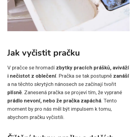
Jak vyčistit pračku
V pračce se hromadí
zbytky pracích prášků, aviváží
i nečistot z oblečení
. Pračka se tak postupně
zanáší
a na těchto skrytých nánosech se začínají tvořit
plísně
. Zanesená pračka se projeví tím, že vyprané
prádlo nevoní, nebo že pračka zapáchá
. Tento
moment by pro nás měl být impulsem k tomu,
abychom pračku vyčistili.