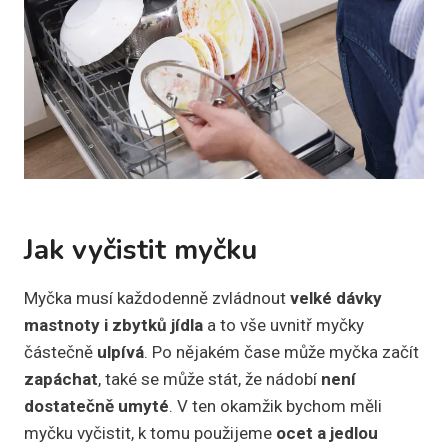
Jak vyčistit myčku
Myčka musí každodenně zvládnout
velké dávky
mastnoty i zbytků jídla
a to vše uvnitř myčky
částečně
ulpívá
. Po nějakém čase může myčka začít
zapáchat
, také se může stát, že nádobí
není
dostatečně umyté
. V ten okamžik bychom měli
myčku vyčistit, k tomu použijeme
ocet a jedlou