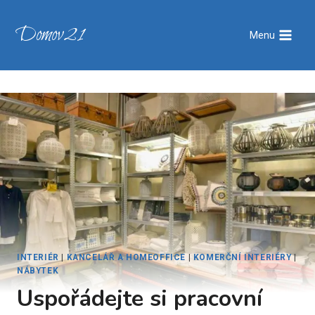
Přeskočit
na
Domov21
Menu
obsah
INTERIÉR
|
KANCELÁŘ A HOMEOFFICE
|
KOMERČNÍ INTERIÉRY
|
NÁBYTEK
Uspořádejte si pracovní