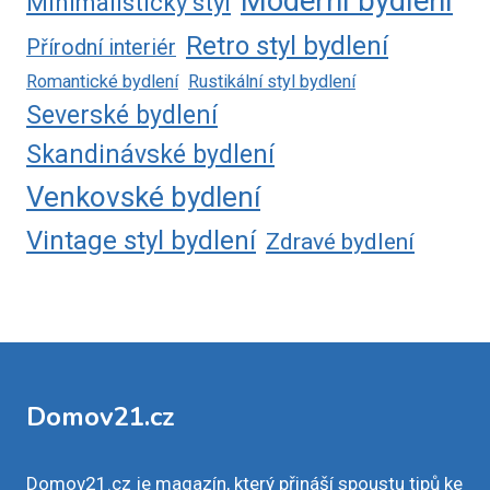
Moderní bydlení
Minimalistický styl
Retro styl bydlení
Přírodní interiér
Romantické bydlení
Rustikální styl bydlení
Severské bydlení
Skandinávské bydlení
Venkovské bydlení
Vintage styl bydlení
Zdravé bydlení
Domov21.cz
Domov21.cz je magazín, který přináší spoustu tipů ke