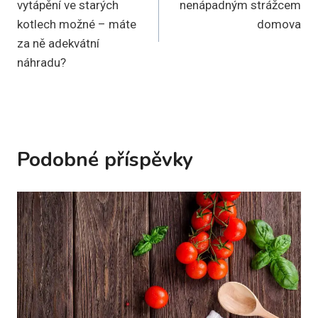
vytápění ve starých
nenápadným strážcem
příspěvek
kotlech možné – máte
domova
za ně adekvátní
náhradu?
Podobné příspěvky