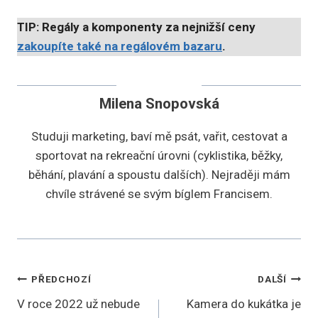
TIP: Regály a komponenty za nejnižší ceny
zakoupíte také na regálovém bazaru
.
Milena Snopovská
Studuji marketing, baví mě psát, vařit, cestovat a
sportovat na rekreační úrovni (cyklistika, běžky,
běhání, plavání a spoustu dalších). Nejraději mám
chvíle strávené se svým bíglem Francisem.
Navigace
PŘEDCHOZÍ
DALŠÍ
V roce 2022 už nebude
Kamera do kukátka je
pro