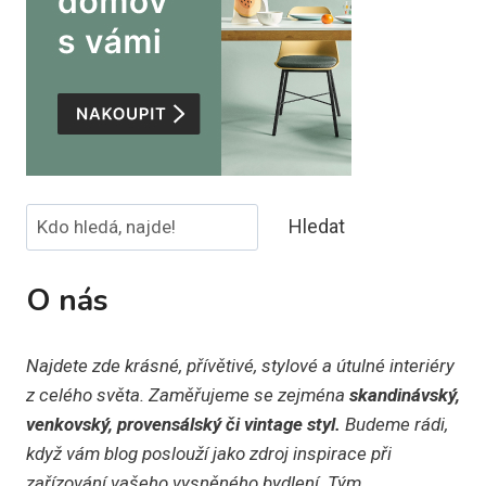
Hledat
Hledat
O nás
Najdete zde krásné, přívětivé, stylové a útulné interiéry
z celého světa. Zaměřujeme se zejména
skandinávský,
venkovský, provensálský či vintage styl.
Budeme rádi,
když vám blog poslouží jako zdroj inspirace při
zařízování vašeho vysněného bydlení. Tým