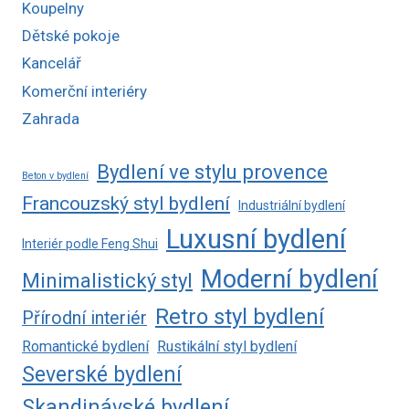
Koupelny
Dětské pokoje
Kancelář
Komerční interiéry
Zahrada
Bydlení ve stylu provence
Beton v bydlení
Francouzský styl bydlení
Industriální bydlení
Luxusní bydlení
Interiér podle Feng Shui
Moderní bydlení
Minimalistický styl
Retro styl bydlení
Přírodní interiér
Romantické bydlení
Rustikální styl bydlení
Severské bydlení
Skandinávské bydlení