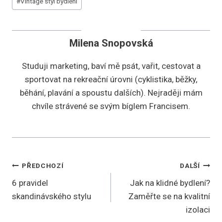
#
Vintage styl bydlení
Milena Snopovská
Studuji marketing, baví mě psát, vařit, cestovat a
sportovat na rekreační úrovni (cyklistika, běžky,
běhání, plavání a spoustu dalších). Nejraději mám
chvíle strávené se svým bíglem Francisem.
Navigace
PŘEDCHOZÍ
DALŠÍ
6 pravidel
Jak na klidné bydlení?
pro
skandinávského stylu
Zaměřte se na kvalitní
příspěvek
izolaci