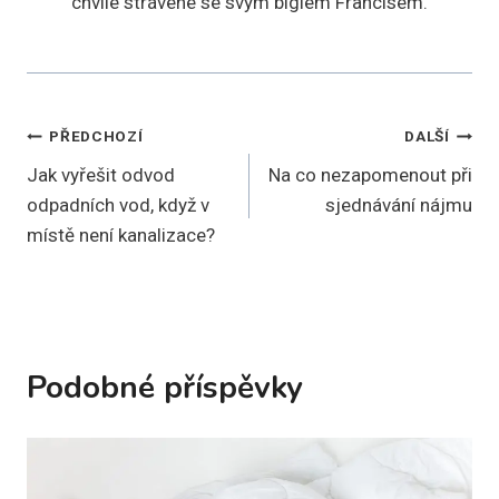
chvíle strávené se svým bíglem Francisem.
Navigace
PŘEDCHOZÍ
DALŠÍ
Jak vyřešit odvod
Na co nezapomenout při
pro
odpadních vod, když v
sjednávání nájmu
příspěvek
místě není kanalizace?
Podobné příspěvky