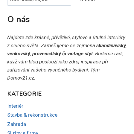
O nás
Najdete zde krásné, přívětivé, stylové a útulné interiéry
z celého světa. Zaměřujeme se zejména
skandinávský,
venkovský, provensálský či vintage styl.
Budeme rádi,
když vám blog poslouží jako zdroj inspirace při
zařízování vašeho vysněného bydlení. Tým
Domov21.cz.
KATEGORIE
Interiér
Stavba & rekonstrukce
Zahrada
Služby a firmy