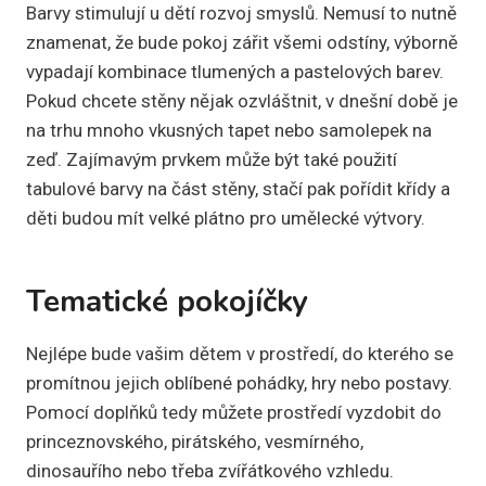
Barvy stimulují u dětí rozvoj smyslů. Nemusí to nutně
znamenat, že bude pokoj zářit všemi odstíny, výborně
vypadají kombinace tlumených a pastelových barev.
Pokud chcete stěny nějak ozvláštnit, v dnešní době je
na trhu mnoho vkusných tapet nebo samolepek na
zeď. Zajímavým prvkem může být také použití
tabulové barvy na část stěny, stačí pak pořídit křídy a
děti budou mít velké plátno pro umělecké výtvory.
Tematické pokojíčky
Nejlépe bude vašim dětem v prostředí, do kterého se
promítnou jejich oblíbené pohádky, hry nebo postavy.
Pomocí doplňků tedy můžete prostředí vyzdobit do
princeznovského, pirátského, vesmírného,
dinosauřího nebo třeba zvířátkového vzhledu.