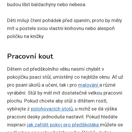
budou líbit baldachýny nebo nebesa.
Děti milují čtení pohádek před spaním, proto by měly
mít u postele svou vlastní knihovnu nebo alespoň
poličku na knížky.
Pracovní kout
Dětem od předškolního věku nesmí chybět v
pokojíčku psací stůl, umístěný co nejblíže oknu. Ať už
pro psaní úkolů a učení, tak i pro
malování
a různé
vyrábění. Stůl by měl mít dostatečně velkou pracovní
plochu. Pokud chcete aby stůl s dítětem rostl,
vybírejte z
polohovacích stolů
, u nichž se dá výška
pracovní desky jednoduše nastavit. Pokud hledáte
inspiraci
jak zařídit pokoj pro předškoláka
můžete se