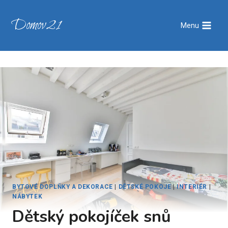
Přeskočit
na
Domov21
Menu
obsah
BYTOVÉ DOPLŇKY A DEKORACE
|
DĚTSKÉ POKOJE
|
INTERIÉR
|
NÁBYTEK
Dětský pokojíček snů