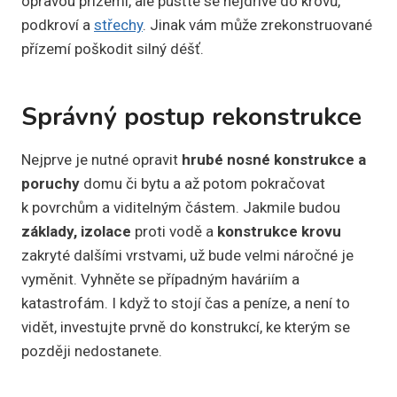
opravou přízemí, ale pusťte se nejdříve do krovů,
podkroví a
střechy
. Jinak vám může zrekonstruované
přízemí poškodit silný déšť.
Správný postup rekonstrukce
Nejprve je nutné opravit
hrubé nosné konstrukce a
poruchy
domu či bytu a až potom pokračovat
k povrchům a viditelným částem. Jakmile budou
základy, izolace
proti vodě a
konstrukce krovu
zakryté dalšími vrstvami, už bude velmi náročné je
vyměnit. Vyhněte se případným haváriím a
katastrofám. I když to stojí čas a peníze, a není to
vidět, investujte prvně do konstrukcí, ke kterým se
později nedostanete.