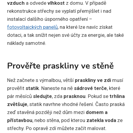
vzduch
a odvede
vlhkost
z domu. V případě
rekonstrukce střechy se vyplatí přemýšlet i nad
instalací dalšího úsporného opatření –
fotovoltaických panelů
, na které lze navíc získat
dotaci, a tak snížit nejen své účty za energie, ale také
náklady samotné.
Prověřte praskliny ve stěně
Než začnete s výmalbou, větší
praskliny ve zdi
musí
prověřit
statik
. Naneste na ně
sádrové
terče
, které
pár měsíců
sledujte
, zda
prasknou
. Pokud se
trhlina
zvětšuje
, statik navrhne vhodné řešení. Často praská
zeď stavěná později než dům mezi
domem a
přístavbou
, nebo stěna, pod kterou
zatekla voda
ze
střechy. Po opravě zdí můžete začít malovat.