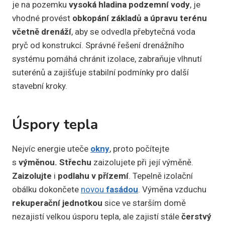
je na pozemku
vysoká hladina podzemní vody
, je
vhodné provést
obkopání základů a úpravu terénu
včetně drenáží
, aby se odvedla přebytečná voda
pryč od konstrukcí. Správné řešení drenážního
systému pomáhá chránit izolace, zabraňuje vlhnutí
suterénů a zajišťuje stabilní podmínky pro další
stavební kroky.
Úspory tepla
Nejvíc energie uteče
okny
, proto počítejte
s
výměnou. Střechu
zaizolujete při její výměně.
Zaizolujte
i
podlahu v přízemí
. Tepelně izolační
obálku dokončete
novou
fasádou
. Výměna vzduchu
rekuperační jednotkou
sice ve starším domě
nezajistí velkou úsporu tepla, ale zajistí stále
čerstvý