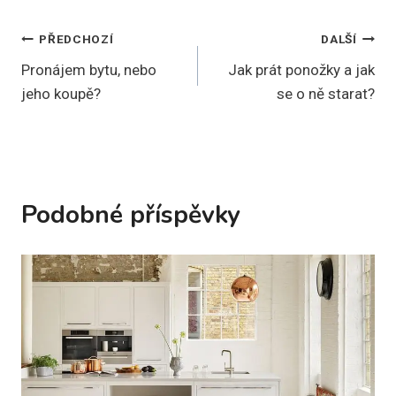
Navigace
PŘEDCHOZÍ
DALŠÍ
Pronájem bytu, nebo
Jak prát ponožky a jak
pro
jeho koupě?
se o ně starat?
příspěvek
Podobné příspěvky