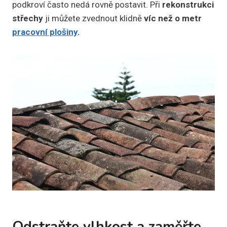
podkroví často nedá rovně postavit. Při
rekonstrukci
střechy
ji můžete zvednout klidně
víc než
o metr
pracovní plošiny
.
Odstraňte vlhkost a zaměřte