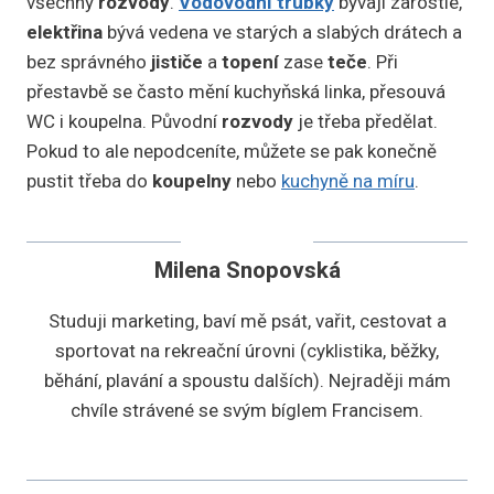
všechny
rozvody
.
Vodovodní trubky
bývají zarostlé,
elektřina
bývá vedena ve starých a slabých drátech a
bez správného
jističe
a
topení
zase
teče
. Při
přestavbě se často mění kuchyňská linka, přesouvá
WC i koupelna. Původní
rozvody
je třeba předělat.
Pokud to ale nepodceníte, můžete se pak konečně
pustit třeba do
koupelny
nebo
kuchyně na míru
.
Milena Snopovská
Studuji marketing, baví mě psát, vařit, cestovat a
sportovat na rekreační úrovni (cyklistika, běžky,
běhání, plavání a spoustu dalších). Nejraději mám
chvíle strávené se svým bíglem Francisem.