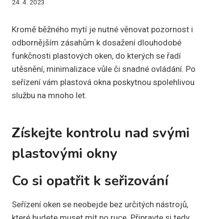
24. 4. 2023
Kromě běžného mytí je nutné věnovat pozornost i
odbornějším zásahům k dosažení dlouhodobé
funkčnosti plastových oken, do kterých se řadí
utěsnění, minimalizace vůle či snadné ovládání. Po
seřízení vám plastová okna poskytnou spolehlivou
službu na mnoho let.
Získejte kontrolu nad svými
plastovými okny
Co si opatřit k seřizování
Seřízení oken se neobejde bez určitých nástrojů,
které budete muset mít po ruce. Připravte si tedy