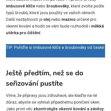
imbusové klíče
nebo
šroubováky
, které zvolte podle
typů šroubů, které jsou použity ve vašich oknech.
Další nezbytností je
olej
nebo
mazivo
určené pro
okenní kování a hodit se vám bude rozhodně i
měkká
utěrka
pro
čištění
.
TIP: Pořiďte si imbusové klíče a šroubováky od české
firmy Elespo
.
Ještě předtím, než se do
seřizování pustíte
Víme, že přípravy jsou zdlouhavé, ale klaďte na ně
důraz, abyste se vyhnuli případnému poničení oken.
Jako první věc
zkontrolujte okenní kování a závěsy
.