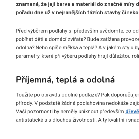
znamená, že její barva a materiál do značné míry de
pořadu dne už v nejranějších fázích stavby či rek
Před výběrem podlahy si především uvědomte, co od 
pobíhat děti a domácí zvířata? Bude zatížena provoz
odolná? Nebo spíše měkká a teplá? A v jakém stylu b
parametry, které při výběru podlahy hrají důležitou roli
Příjemná, teplá a odolná
Toužíte po opravdu odolné podlaze? Pak doporučujem
přírody. V podstatě žádná podlahovina nedokáže zajisti
Vaší pozornosti by neměly uniknout především
dřevě
antistatické a s dlouhou životností. A ty kvalitní i sn