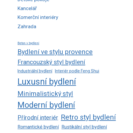
Kancelář
Komerční interiéry
Zahrada
Beton v bydlení
Bydlení ve stylu provence
Francouzský styl bydlení
Industriální bydlení
Interiér podle Feng Shui
Luxusní bydlení
Minimalistický styl
Moderní bydlení
Retro styl bydlení
Přírodní interiér
Romantické bydlení
Rustikální styl bydlení