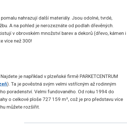
é pomalu nahrazují další materiály. Jsou odolné, tvrdé,
ržbu. A na pohled je nerozeznáte od podlah dřevěných.
A existují v obrovském množství barev a dekorů (dřevo, kámen i
te více než 300!
ály. Najdete je například v plzeňské firmě PARKETCENTRUM
zeň
). Ta je pověstná svým velmi vstřícným až rodinným
ého poradenství. Velmi fundovaného. Od roku 1994 do
lahy o celkové ploše 727 159 m², což je pro představu více
hu můžete rozšířit.