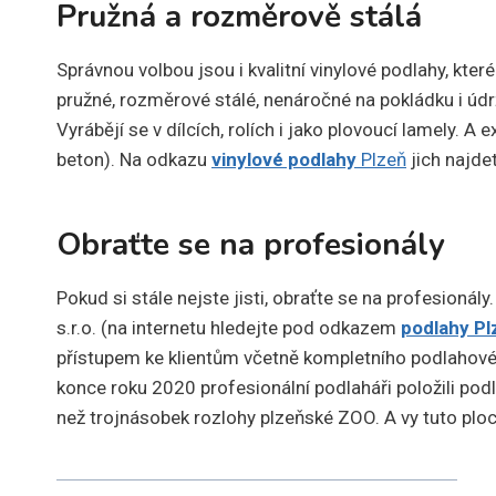
Pružná a rozměrově stálá
Správnou volbou jsou i kvalitní vinylové podlahy, kter
pružné, rozměrové stálé, nenáročné na pokládku i úd
Vyrábějí se v dílcích, rolích i jako plovoucí lamely. 
beton). Na odkazu
vinylové podlahy
Plzeň
jich najde
Obraťte se na profesionály
Pokud si stále nejste jisti, obraťte se na profesion
s.r.o. (na internetu hledejte pod odkazem
podlahy Pl
přístupem ke klientům včetně kompletního podlahov
konce roku 2020 profesionální podlaháři položili pod
než trojnásobek rozlohy plzeňské ZOO. A vy tuto ploc