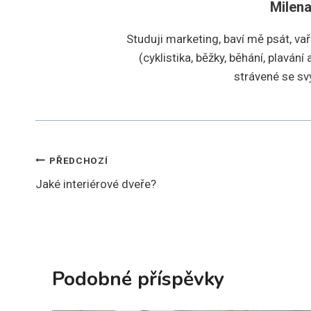
Milen
Studuji marketing, baví mě psát, vař
(cyklistika, běžky, běhání, plaván
strávené se s
Navigace
PŘEDCHOZÍ
Jaké interiérové dveře?
pro
příspěvek
Podobné příspěvky