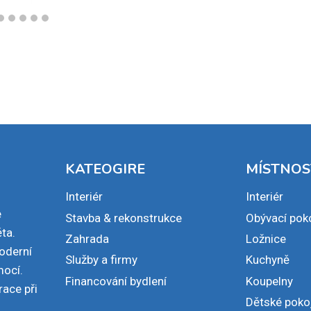
KATEOGIRE
MÍSTNOS
Interiér
Interiér
e
Stavba & rekonstrukce
Obývací pok
ta.
Zahrada
Ložnice
moderní
Služby a firmy
Kuchyně
mocí.
Financování bydlení
Koupelny
race při
Dětské poko