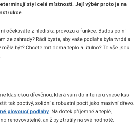
terminují styl celé místnosti. Její výběr proto je na
onstrukce.
ní očekáváte z hlediska provozu a funkce. Budou po ní
em ze zahrady? Rádi byste, aby vaše podlaha byla tvrdá a
y měla být? Chcete mít doma teplo a útulno? To vše jsou
.
e klasickou dřevěnou, která vám do interiéru vnese kus
t tak poctivý, solidní a robustní pocit jako masivní dřevo.
né plovoucí podlahy
. Na dotek příjemné a teplé,
adno renovovatelné, aniž by ztratily na své hodnotě.