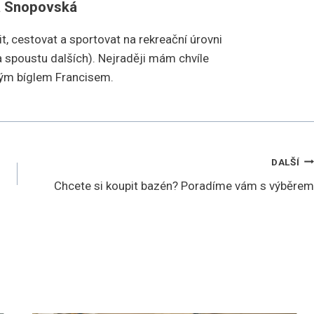
a Snopovská
it, cestovat a sportovat na rekreační úrovni
í a spoustu dalších). Nejraději mám chvíle
vým bíglem Francisem.
DALŠÍ
Chcete si koupit bazén? Poradíme vám s výběrem