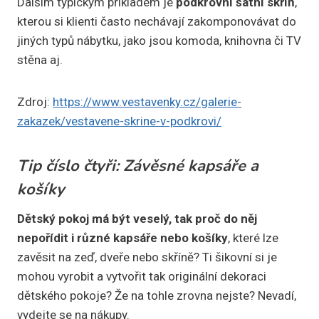
Dalším typickým příkladem je
podkrovní šatní skříň
,
kterou si klienti často nechávají zakomponovávat do
jiných typů nábytku, jako jsou komoda, knihovna či TV
stěna aj.
Zdroj:
https://www.vestavenky.cz/galerie-
zakazek/vestavene-skrine-v-podkrovi/
Tip číslo čtyři: Závěsné kapsáře a
košíky
Dětský pokoj má být veselý, tak proč do něj
nepořídit i různé kapsáře nebo košíky
, které lze
zavěsit na zeď, dveře nebo skříně? Ti šikovní si je
mohou vyrobit a vytvořit tak originální dekoraci
dětského pokoje? Že na tohle zrovna nejste? Nevadí,
vydejte se na nákupy.