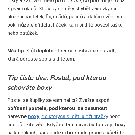
lokty a zároveň mělo po ruce vše, co potřebuje třeba
k psaní úkolů. Stolu by neměly chybět zásuvky na
uložení pastelek, fix, sešitů, papírů a dalších věcí, na
bok můžete přidělat háček, kam si dítě pověsí tašku
nebo batůžek.
Náš tip:
Stůl doplňte otočnou nastavitelnou židlí,
která poroste spolu s dítětem.
Tip číslo dva: Postel, pod kterou
schováte boxy
Postel se šuplíky se vám nelíbí? Zvažte aspoň
pořízení postele, pod kterou lze zasunout
barevné
boxy
, do kterých si děti uloží hračky
nebo
jiné důležité věci. Když se tam navíc budou vejít boxy
na kolečkách, usnadníte si hromadu práce a ušetříte