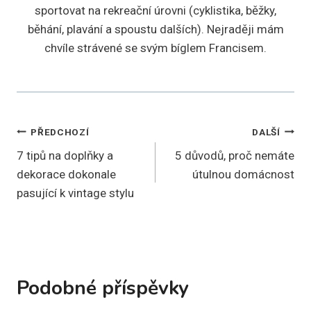
sportovat na rekreační úrovni (cyklistika, běžky,
běhání, plavání a spoustu dalších). Nejraději mám
chvíle strávené se svým bíglem Francisem.
Navigace
PŘEDCHOZÍ
DALŠÍ
7 tipů na doplňky a
5 důvodů, proč nemáte
pro
dekorace dokonale
útulnou domácnost
příspěvek
pasující k vintage stylu
Podobné příspěvky