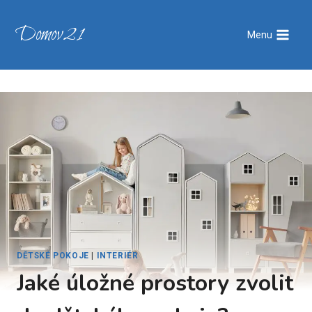
Přeskočit
na
Domov21
Menu
obsah
DĚTSKÉ POKOJE
|
INTERIÉR
Jaké úložné prostory zvolit