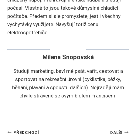
počasí. Vlastně to jsou takové důmyslné chladící
počítače. Předem si ale promyslete, jestli všechny
vychytávky využijete. Navyšují totiž cenu
elektrospotřebiče.
Milena Snopovská
Studuji marketing, baví mě psát, vařit, cestovat a
sportovat na rekreační úrovni (cyklistika, běžky,
běhání, plavání a spoustu dalších). Nejraději mám
chvíle strávené se svým bíglem Francisem.
Navigace
PŘEDCHOZÍ
DALŠÍ