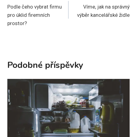
Podle čeho vybrat firmu
Víme, jak na správný
pro
pro úklid firemních
výběr kancelářské židle
příspěvek
prostor?
Podobné příspěvky