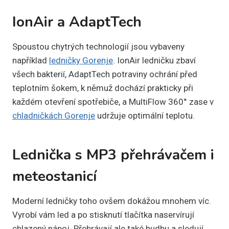
IonAir a AdaptTech
Spoustou chytrých technologií jsou vybaveny
například
ledničky Gorenje
. IonAir ledničku zbaví
všech bakterií, AdaptTech potraviny ochrání před
teplotním šokem, k němuž dochází prakticky při
každém otevření spotřebiče, a MultiFlow 360° zase v
chladničkách Gorenje
udržuje optimální teplotu.
Lednička s MP3 přehrávačem i
meteostanicí
Moderní ledničky toho ovšem dokážou mnohem víc.
Vyrobí vám led a po stisknutí tlačítka naservírují
chlazený nápoj. Přehrávají ale také hudbu a sledují