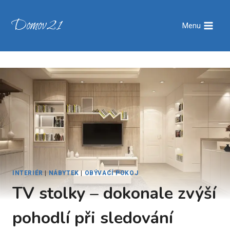
Přeskočit
na
Domov21
Menu
obsah
INTERIÉR
|
NÁBYTEK
|
OBÝVACÍ POKOJ
TV stolky – dokonale zvýší
pohodlí při sledování