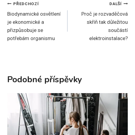
Navigace
PŘEDCHOZÍ
DALŠÍ
Biodynamické osvětlení
Proč je rozvaděčová
pro
je ekonomické a
skříň tak důležitou
příspěvek
přizpůsobuje se
součástí
potřebám organismu
elektroinstalace?
Podobné příspěvky