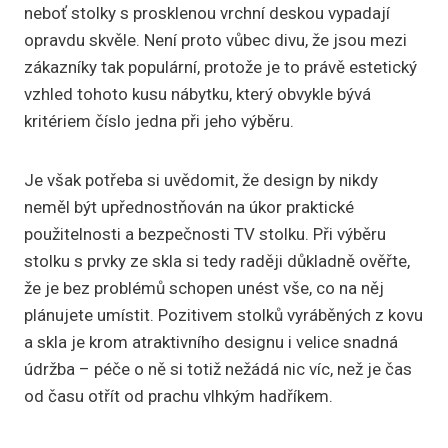
neboť stolky s prosklenou vrchní deskou vypadají
opravdu skvěle. Není proto vůbec divu, že jsou mezi
zákazníky tak populární, protože je to právě estetický
vzhled tohoto kusu nábytku, který obvykle bývá
kritériem číslo jedna při jeho výběru.
Je však potřeba si uvědomit, že design by nikdy
neměl být upřednostňován na úkor praktické
použitelnosti a bezpečnosti TV stolku. Při výběru
stolku s prvky ze skla si tedy raději důkladně ověřte,
že je bez problémů schopen unést vše, co na něj
plánujete umístit. Pozitivem stolků vyráběných z kovu
a skla je krom atraktivního designu i velice snadná
údržba – péče o ně si totiž nežádá nic víc, než je čas
od času otřít od prachu vlhkým hadříkem.