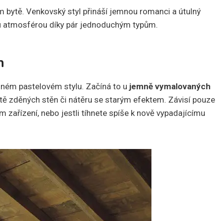
ém bytě. Venkovský styl přináší jemnou romanci a útulný
nou atmosférou díky pár jednoduchým typům.
h
mném pastelovém stylu. Začíná to u
jemně vymalovaných
stě zděných stěn či nátěru se starým efektem. Závisí pouze
m zařízení, nebo jestli tíhnete spíše k nově vypadajícímu